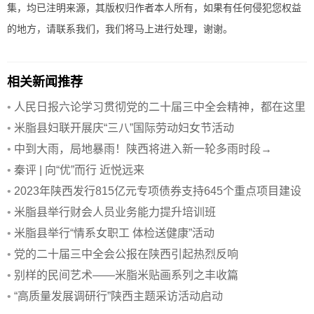
集，均已注明来源，其版权归作者本人所有，如果有任何侵犯您权益
的地方，请联系我们，我们将马上进行处理，谢谢。
相关新闻推荐
•
人民日报六论学习贯彻党的二十届三中全会精神，都在这里
了
•
米脂县妇联开展庆“三八”国际劳动妇女节活动
•
中到大雨，局地暴雨！陕西将进入新一轮多雨时段→
•
秦评 | 向“优”而行 近悦远来
•
2023年陕西发行815亿元专项债券支持645个重点项目建设
•
米脂县举行财会人员业务能力提升培训班
•
米脂县举行“情系女职工 体检送健康”活动
•
党的二十届三中全会公报在陕西引起热烈反响
•
别样的民间艺术——米脂米贴画系列之丰收篇
•
“高质量发展调研行”陕西主题采访活动启动