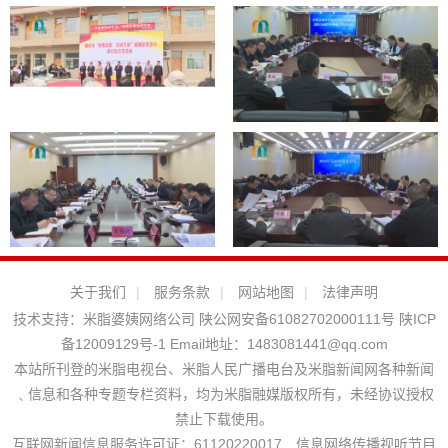
关于我们
|
服务条款
|
网站地图
|
法律声明
技术支持：
米脂婆姨网络公司
陕公网安备61082702000111号
陕ICP
备12009129号-1
Email地址：
1483081441@qq.com
本站所刊登的米脂电视台、米脂人民广播电台及米脂新闻网各种新闻
﹑信息和各种专题专栏资料，均为米脂融媒版权所有，未经协议授权
禁止下载使用。
互联网新闻信息服务许可证：61120220017 信息网络传播视听节目