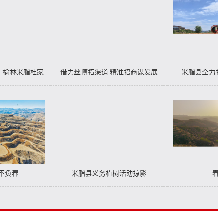
事”榆林米脂杜家
借力丝博拓渠道 精准招商谋发展
米脂县全力
车越野挑战赛暨
——米脂县参展第十届丝博会
生态观光赛掠影
新不负春
米脂县义务植树活动掠影