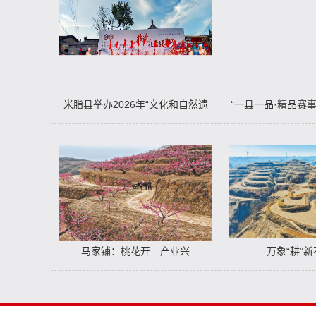
米脂县举办2026年“文化和自然遗
“一县一品·精品赛
产日”活动
石沟树山山地自行
六五环境日高西沟
马家铺：桃花开 产业兴
万象“耕”