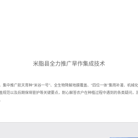
米脂县全力推广旱作集成技术
，集中推广航天育种“米谷一号”、全生物降解地膜覆盖、“四位一体”集雨补灌、机械
盖规范以及后期保墒管护等关键要点，耐心解答农户在种植过程中遇到的各类疑问，
。