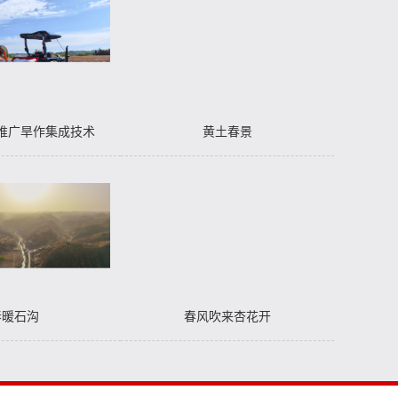
推广旱作集成技术
黄土春景
春暖石沟
春风吹来杏花开