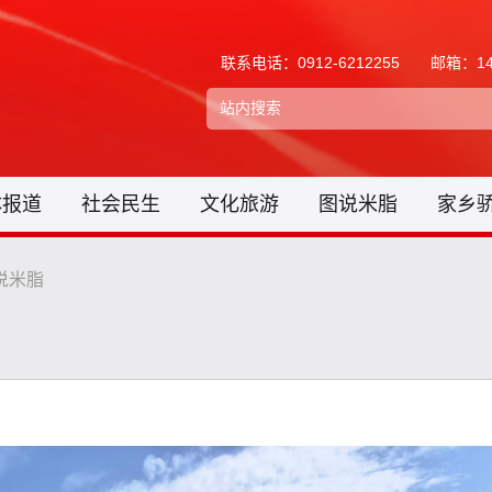
联系电话：0912-6212255
邮箱：148
体报道
社会民生
文化旅游
图说米脂
家乡
说米脂