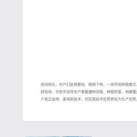
田间地头，农户们趁墒整地、精细下种，一改传统种植模式
耕现场，手把手指导农户掌握播种深度、种植密度、地膜覆
户真正会用、善用新技术，切实把技术优势转化为生产优势