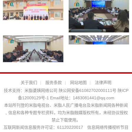
关于我们
|
服务条款
|
网站地图
|
法律声明
技术支持：
米脂婆姨网络公司
陕公网安备61082702000111号
陕ICP
备12009129号-1
Email地址：
1483081441@qq.com
本站所刊登的米脂电视台、米脂人民广播电台及米脂新闻网各种新闻
﹑信息和各种专题专栏资料，均为米脂融媒版权所有，未经协议授权
禁止下载使用。
互联网新闻信息服务许可证：61120220017 信息网络传播视听节目