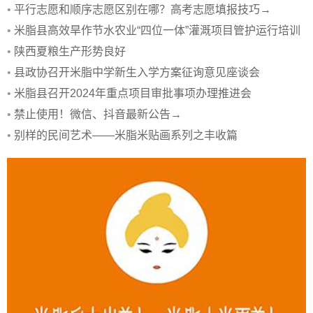
定
•
平行志愿和顺序志愿区别在哪？高考志愿填报技巧→
•
米脂县高效旱作节水农业“四位一体”灌溉项目管护运行培训
会举行
•
陕西夏粮生产形势良好
•
县政协召开米脂中学新生入学方案征询意见座谈会
•
米脂县召开2024年重点项目审批事项办理推进会
•
禁止使用！微信、抖音最新公告→
•
别样的民间艺术——米脂米贴画系列之丰收篇