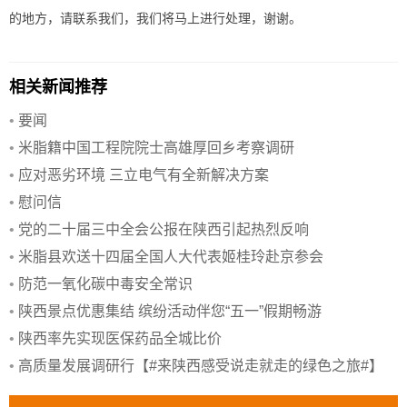
的地方，请联系我们，我们将马上进行处理，谢谢。
相关新闻推荐
•
要闻
•
米脂籍中国工程院院士高雄厚回乡考察调研
•
应对恶劣环境 三立电气有全新解决方案
•
慰问信
•
党的二十届三中全会公报在陕西引起热烈反响
•
米脂县欢送十四届全国人大代表姬桂玲赴京参会
•
防范一氧化碳中毒安全常识
•
陕西景点优惠集结 缤纷活动伴您“五一”假期畅游
•
陕西率先实现医保药品全城比价
•
高质量发展调研行【#来陕西感受说走就走的绿色之旅#】