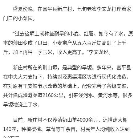
盛夏傍晚，在富平县新庄村，七旬老农李文龙打理着家
门口的小菜园。
"过去这塬上就种些耐旱的小麦、红薯。如今有了水，原
本的薄田变成了良田，小麦亩产从五六百斤提高到了上千
斤，加上再种一季玉米，收入更高了。"李文龙说。
新庄村所在的荆山塬，是典型的旱塬。多年来，富平县
在中央大力支持下，持续对泾惠渠灌区等进行现代化改造，
在对原有干支渠节水改造的基础上，配套完善了各级支渠，
共计建成灌溉渠道2160公里，引来泾河水、黄河水等，很多
旱塬地浇上了水。
目前，新庄村不仅养殖奶山羊4000余只，还搭建大棚
140座，种植樱桃、草莓等千余亩，村民年人均纯收入达到