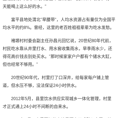
天能喝上这么好的水。"
富平县地处渭北"旱腰带"，人均水资源占有量仅为全国平
均水平的约8%。曾经，这里的老百姓祖祖辈辈为吃水发愁。
褚塬村村委会副主任孙昌元回忆说，20世纪80年代前，
村民吃水靠从井里打水、用水窖收集雨水，旱季雨水少，还
得花高价钱去别处买水。"那时候家家户户都有个储水大缸，
但也经常不够用。"
20世纪90年代，村里打了口深井，给每家每户铺上管
道，但水压不够，没法保证24小时供水。
2012年5月，县里饮水供应实现城乡一体化管理，村里
才正式通上24小时不间断的自来水。