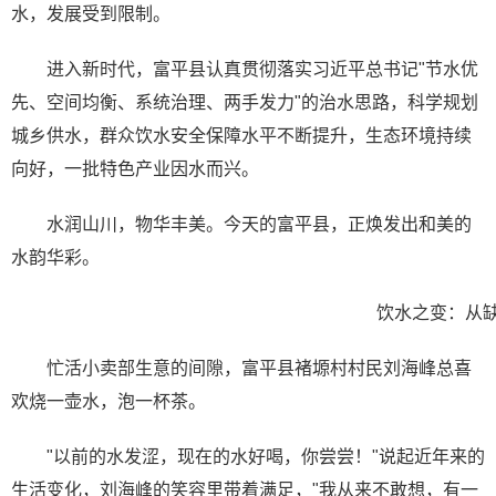
水，发展受到限制。
进入新时代，富平县认真贯彻落实习近平总书记"节水优
先、空间均衡、系统治理、两手发力"的治水思路，科学规划
城乡供水，群众饮水安全保障水平不断提升，生态环境持续
向好，一批特色产业因水而兴。
水润山川，物华丰美。今天的富平县，正焕发出和美的
水韵华彩。
饮水之变：从
忙活小卖部生意的间隙，富平县褚塬村村民刘海峰总喜
欢烧一壶水，泡一杯茶。
"以前的水发涩，现在的水好喝，你尝尝！"说起近年来的
生活变化，刘海峰的笑容里带着满足，"我从来不敢想，有一