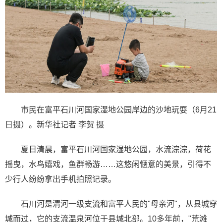
市民在富平石川河国家湿地公园岸边的沙地玩耍（6月21
日摄）。新华社记者 李贺 摄
夏日清晨，富平石川河国家湿地公园，水流淙淙，荷花
摇曳，水鸟嬉戏，鱼群畅游……这悠闲惬意的美景，引得不
少行人纷纷拿出手机拍照记录。
石川河是渭河一级支流和富平人民的"母亲河"，从县城穿
城而过，它的支流温泉河位于县城北部。10多年前，"荒滩