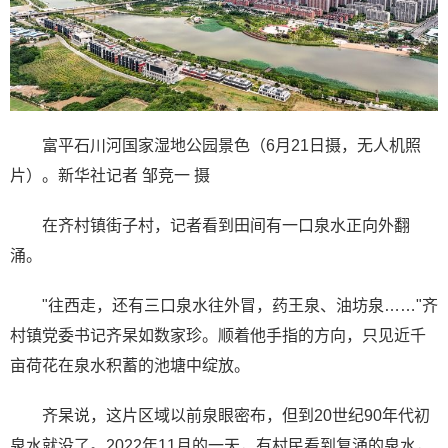
富平石川河国家湿地公园景色（6月21日摄，无人机照
片）。新华社记者 邹竞一 摄
在齐村镇街子村，记者看到田间有一口泉水正向外翻
涌。
"往西走，还有三口泉水往外冒，药王泉、油坊泉……"齐
村镇党委书记齐杲如数家珍。顺着他手指的方向，只见近千
亩荷花在泉水积蓄的池塘中绽放。
齐杲说，这片区域以前泉眼密布，但到20世纪90年代初
泉水就没了。2022年11月的一天，有村民看到复涌的泉水，