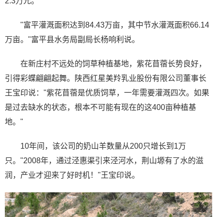
2.3万元。
"富平灌溉面积达到84.43万亩，其中节水灌溉面积66.14
万亩。"富平县水务局副局长杨响利说。
在新庄村不远处的饲草种植基地，紫花苜蓿长势良好，
引得彩蝶翩翩起舞。陕西红星美羚乳业股份有限公司董事长
王宝印说："紫花苜蓿是优质饲草，一年需要灌溉四次。如果
是过去缺水的状态，根本不可能有现在的这400亩种植基
地。"
10年间，该公司的奶山羊数量从200只增长到1万
只。"2008年，通过泾惠渠引来泾河水，荆山塬有了水的滋
润，产业才迎来了好时机！"王宝印说。