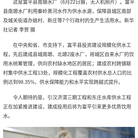
这是富平县南塬水厂（6月22日摄，无人机照片）。富平
县南塬水厂利用秦岭黑河水作为供水水源，保障县城区南部
及城关街道办姚村、新庄等7个行政村的生产生活用水。新华
社记者 李贺 摄
在中央和省、市支持下，富平县投资建设规模化供水工
程，先后建成县城南塬、北塬2座水厂，将城区自来水厂的饮
用水统筹管理，供向农村缺水地区的居民；建成农村跨镇联
村集中供水工程13处，规模化工程覆盖农村供水总人口的比
例达到98.35%，供水保障能力和水平实现跨越式提升。
令人期待的是，引汉济渭三期工程和东庄水库供水工程
正在加紧推进建设，建成投用后将为富平引来更多优质饮用
水。