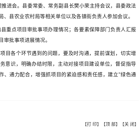
办理推进会。县委常委、常务副县长樊小荣主持会议，县委政法
局、县农业农村局等相关单位以及各镇街负责人参加会议。
米脂县重点项目审批事项办理情况；各要素保障部门负责人汇报
目审批事项进展情况。
点项目各个环节遇到的问题，要及时沟通，提前谋划，切实增
服务意识，明确办结时限，主动对接
项目建设单位，督促指导
作、通力配合，增强抓项目的紧迫感和责任感，建立"绿色通
【
打 印
】【
顶 部
】【
关 闭
】