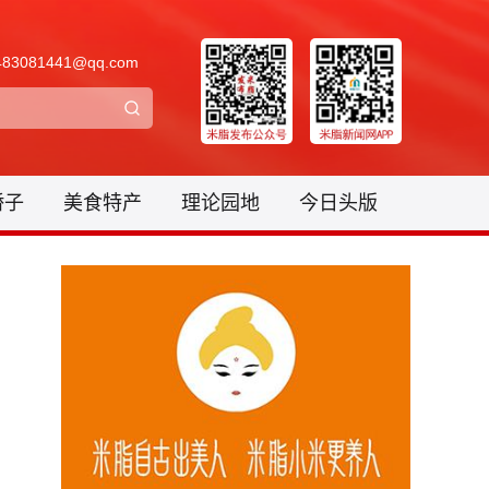
3081441@qq.com
骄子
美食特产
理论园地
今日头版