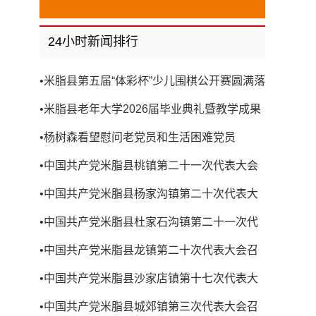
24小时新闻排行
•
米脂县第五届“体彩杯”少儿围棋公开赛圆满落
幕
•
米脂县老年大学2026届毕业典礼暨教学成果
展演圆满举行
•
杨树森看望慰问老党员和生活困难党员
•
中国共产党米脂县桃镇第二十一次代表大会
召开
•
中国共产党米脂县杨家沟镇第二十次代表大
会召开
•
中国共产党米脂县杜家石沟镇第二十一次代
表大会召开
•
中国共产党米脂县龙镇第二十次代表大会召
开
•
中国共产党米脂县沙家店镇第十七次代表大
会召开
•
中国共产党米脂县城郊镇第三次代表大会召