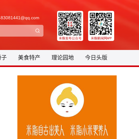
3081441@qq.com
骄子
美食特产
理论园地
今日头版