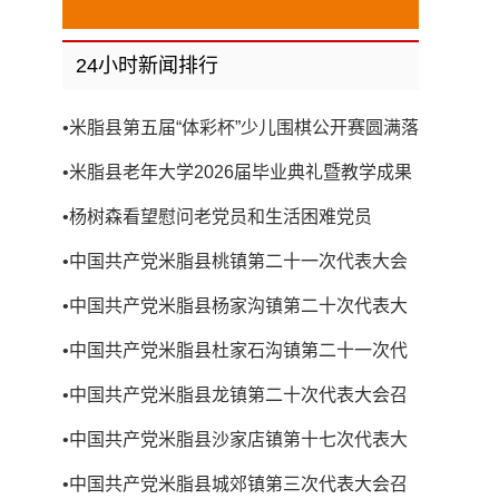
24小时新闻排行
•
米脂县第五届“体彩杯”少儿围棋公开赛圆满落
幕
•
米脂县老年大学2026届毕业典礼暨教学成果
展演圆满举行
•
杨树森看望慰问老党员和生活困难党员
•
中国共产党米脂县桃镇第二十一次代表大会
召开
•
中国共产党米脂县杨家沟镇第二十次代表大
会召开
•
中国共产党米脂县杜家石沟镇第二十一次代
表大会召开
•
中国共产党米脂县龙镇第二十次代表大会召
开
•
中国共产党米脂县沙家店镇第十七次代表大
会召开
•
中国共产党米脂县城郊镇第三次代表大会召