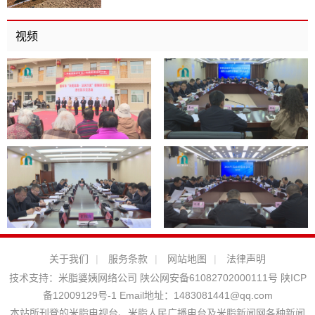
视频
关于我们
|
服务条款
|
网站地图
|
法律声明
技术支持：
米脂婆姨网络公司
陕公网安备61082702000111号
陕ICP
备12009129号-1
Email地址：
1483081441@qq.com
本站所刊登的米脂电视台、米脂人民广播电台及米脂新闻网各种新闻