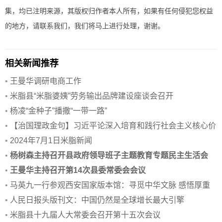
集，均已注明来源，其版权归作者本人所有，如果有任何侵犯您权益
的地方，请联系我们，我们将马上进行处理，谢谢。
相关新闻推荐
•
王曼华调研电商工作
•
米脂县“米脂婆姨”劳务输出品牌建设座谈会召开
•
杨凌“金种子”播撒“一带一路”
•
【治国理政金句】习近平论深入培育和践行社会主义核心价
值观
•
2024年7月1日米脂新闻
•
杨树森主持召开县政府领导班子主题教育专题民主生活会
•
王曼华主持召开第14次县委常委会会议
•
马英九一行参观西安国家版本馆：寻觅中华文脉 感悟厚重
历史
•
人民日报头版刊文：中国仍然是全球增长最大引擎
•
米脂县十九届人大常委会召开第十五次会议