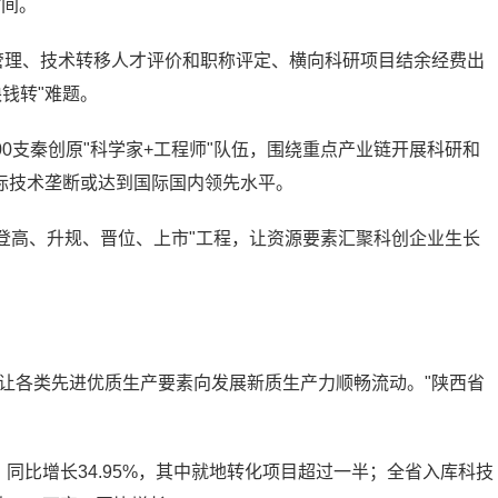
时间。
管理、技术转移人才评价和职称评定、横向科研项目结余经费出
缺钱转"难题。
500支秦创原"科学家+工程师"队伍，围绕重点产业链开展科研和
际技术垄断或达到国际国内领先水平。
"登高、升规、晋位、上市"工程，让资源要素汇聚科创企业生长
让各类先进优质生产要素向发展新质生产力顺畅流动。"陕西省
亿元，同比增长34.95%，其中就地转化项目超过一半；全省入库科技