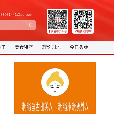
3081441@qq.com
骄子
美食特产
理论园地
今日头版