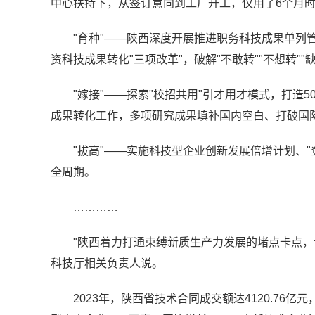
中心扶持下，从签订意向到工厂开工，仅用了6个月
"育种"——陕西深度开展推进职务科技成果单列
资科技成果转化"三项改革"，破解"不敢转""不想转""
"嫁接"——探索"校招共用"引才用才模式，打造
成果转化工作，多项研究成果填补国内空白、打破国
"拔高"——实施科技型企业创新发展倍增计划、
全周期。
…………
"陕西着力打通束缚新质生产力发展的堵点卡点，
科技厅相关负责人说。
2023年，陕西省技术合同成交额达4120.76