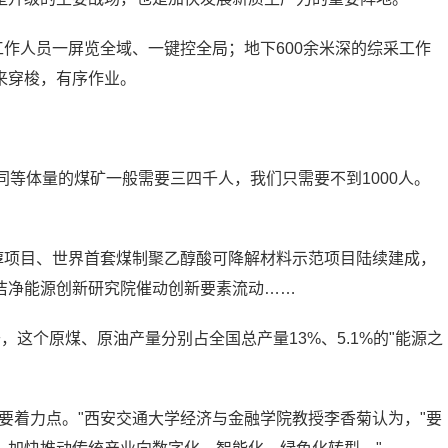
工作人员一屏览全域、一键控全局；地下600余米深的综采工作
来穿梭，有序作业。
同等体量的煤矿一般需要三四千人，我们只需要不到1000人。
醇项目、世界首套煤制聚乙醇酸可降解材料示范项目陆续建成，
洁净能源创新研究院催动创新要素流动……
这个原煤、原油产量分别占全国总产量13%、5.1%的"能源之
要着力点。"西安交通大学经济与金融学院教授李香菊认为，"要