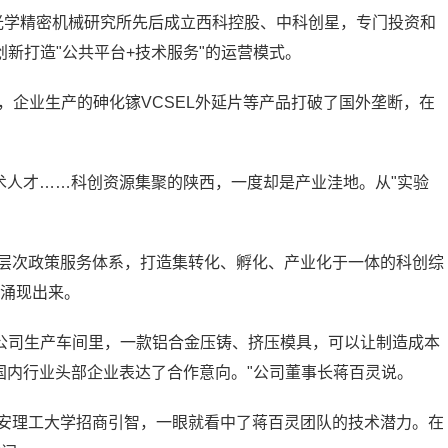
光学精密机械研究所先后成立西科控股、中科创星，专门投资和
创新打造"公共平台+技术服务"的运营模式。
后，企业生产的砷化镓VCSEL外延片等产品打破了国外垄断，在
技术人才……科创资源集聚的陕西，一度却是产业洼地。从"实验
多层次政策服务体系，打造集转化、孵化、产业化于一体的科创综
"涌现出来。
公司生产车间里，一款铝合金压铸、挤压模具，可以让制造成本
家国内行业头部企业表达了合作意向。"公司董事长蒋百灵说。
西安理工大学招商引智，一眼就看中了蒋百灵团队的技术潜力。在