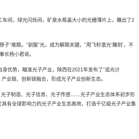
工车间，绿光闪烁间，矿泉水瓶盖大小的光栅薄片上，雕出了2
子"难题。"驯服"光，成为解题关键。"用飞秒激光‘雕刻’，不
董事长杨小君说。
身优势，瞄准光子产业，陕西在2021年发布了"追光计
"，产业链、创新链融合，形成光子产业创新生态。
。光子制造、光子信息、光子传感……光子产业生态体系初步形
"，锚定具有全球影响力的光子产业生态高地，打造千亿级光子产业集