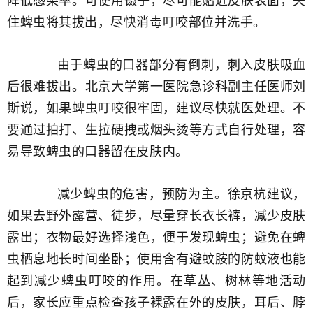
降低感染率。可使用镊子，尽可能贴近皮肤表面，夹
住蜱虫将其拔出，尽快消毒叮咬部位并洗手。
由于蜱虫的口器部分有倒刺，刺入皮肤吸血
后很难拔出。北京大学第一医院急诊科副主任医师刘
斯说，如果蜱虫叮咬很牢固，建议尽快就医处理。不
要通过拍打、生拉硬拽或烟头烫等方式自行处理，容
易导致蜱虫的口器留在皮肤内。
减少蜱虫的危害，预防为主。徐京杭建议，
如果去野外露营、徒步，尽量穿长衣长裤，减少皮肤
露出；衣物最好选择浅色，便于发现蜱虫；避免在蜱
虫栖息地长时间坐卧；使用含有避蚊胺的防蚊液也能
起到减少蜱虫叮咬的作用。在草丛、树林等地活动
后，家长应重点检查孩子裸露在外的皮肤，耳后、脖