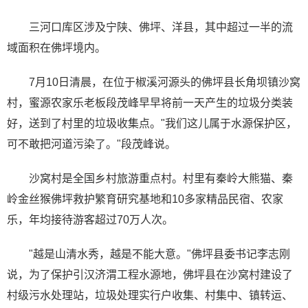
三河口库区涉及宁陕、佛坪、洋县，其中超过一半的流
域面积在佛坪境内。
7月10日清晨，在位于椒溪河源头的佛坪县长角坝镇沙窝
村，蜜源农家乐老板段茂峰早早将前一天产生的垃圾分类装
好，送到了村里的垃圾收集点。"我们这儿属于水源保护区，
可不敢把河道污染了。"段茂峰说。
沙窝村是全国乡村旅游重点村。村里有秦岭大熊猫、秦
岭金丝猴佛坪救护繁育研究基地和10多家精品民宿、农家
乐，年均接待游客超过70万人次。
"越是山清水秀，越是不能大意。"佛坪县委书记李志刚
说，为了保护引汉济渭工程水源地，佛坪县在沙窝村建设了
村级污水处理站，垃圾处理实行户收集、村集中、镇转运、