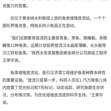
说服力的答案。
在位于黄金峡水利枢纽上游的鱼类增殖放流站，一个个
圆形养殖池里，拇指长的小鱼苗正在游动。
"我们近期繁育放流的主要是青鱼、草鱼、翘嘴鲌、赤眼
鳟等12种鱼类，远期计划驯养放流汉水扁尾薄鳅、尖头鲌等
汉江特有鱼类。"陕西水务发展集团黄金峡分公司高级工程师
王荣华说。
鱼类增殖放流站，是引汉济渭工程维护鱼类种群多样性
的重要设施。"放流只是第一步，科研人员在1.75万尾鱼儿体
内放置了荧光标记和T形标记，动态追踪，研究鱼群生存状
况、分布情况等，为优化增殖放流提供科学支持。"王荣华
说。