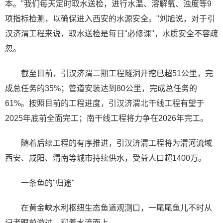
本。"我们每天定时取水送检，进行水温、溶解氧、浊度等9
项指标检测，以确保进入西安的水源安全。"刘旭说，对于引
汉济渭工程来说，取水送检是每日"必修课"，水质安全不容疏
忽。
截至目前，引汉济渭二期工程隧洞开挖已超51公里，完
成总任务的35%；管道安装达到80公里，完成总任务的
61%。按照目前的工程进度，引汉济渭北干线工程有望于
2025年底前全面完工；南干线工程将力争在2026年完工。
随着后续工程的有序推进，引汉济渭工程将为渭河流域
西安、咸阳、渭南等城市持续供水，受益人口超1400万。
一条鱼的"归途"
在黄金峡水利枢纽生态鱼道观测口，一尾尾鱼儿不时从
记者眼前游过，迎着水流而上。