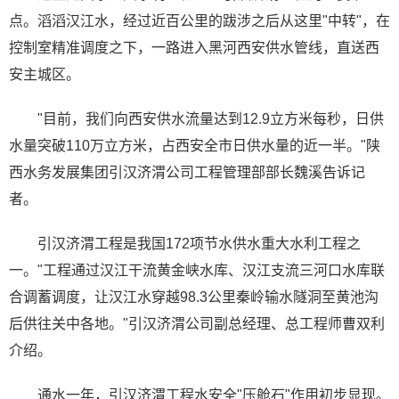
点。滔滔汉江水，经过近百公里的跋涉之后从这里"中转"，在
控制室精准调度之下，一路进入黑河西安供水管线，直送西
安主城区。
"目前，我们向西安供水流量达到12.9立方米每秒，日供
水量突破110万立方米，占西安全市日供水量的近一半。"陕
西水务发展集团引汉济渭公司工程管理部部长魏溪告诉记
者。
引汉济渭工程是我国172项节水供水重大水利工程之
一。"工程通过汉江干流黄金峡水库、汉江支流三河口水库联
合调蓄调度，让汉江水穿越98.3公里秦岭输水隧洞至黄池沟
后供往关中各地。"引汉济渭公司副总经理、总工程师曹双利
介绍。
通水一年，引汉济渭工程水安全"压舱石"作用初步显现。