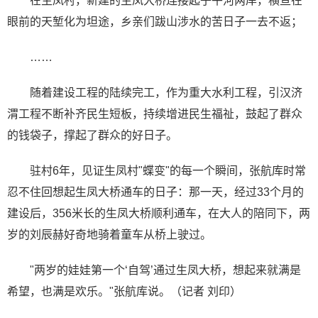
在生凤村，新建的生凤大桥连接起子午河两岸，横亘在
眼前的天堑化为坦途，乡亲们跋山涉水的苦日子一去不返；
……
随着建设工程的陆续完工，作为重大水利工程，引汉济
渭工程不断补齐民生短板，持续增进民生福祉，鼓起了群众
的钱袋子，撑起了群众的好日子。
驻村6年，见证生凤村"蝶变"的每一个瞬间，张航库时常
忍不住回想起生凤大桥通车的日子：那一天，经过33个月的
建设后，356米长的生凤大桥顺利通车，在大人的陪同下，两
岁的刘辰赫好奇地骑着童车从桥上驶过。
"两岁的娃娃第一个‘自驾’通过生凤大桥，想起来就满是
希望，也满是欢乐。"张航库说。（记者 刘印）