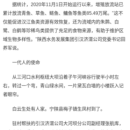
据统计，2020年11月1日开始运行以来，增殖放流站已
累计放流青鱼、草鱼、鲢鱼、鳙鱼等鱼类85.49万尾。"这不
仅能促进汉江鱼类资源有效恢复，还为流域内的朱鹮、白
鹭、白鹤等珍稀鸟类提供了充足的食物来源，有助于维护区
域生物多样性。"陕西水务发展集团引汉济渭公司党委书记田
养军说。
一代人的使命
从三河口水利枢纽大坝沿着子午河峡谷行驶半小时左
右，转过一个弯，青山绿水间，一片黛瓦白墙的小楼跃入记
者眼帘。
白云生处有人家。宁陕县梅子镇生凤村到了。
驻村帮扶的引汉济渭公司大河坝分公司副经理张航库，