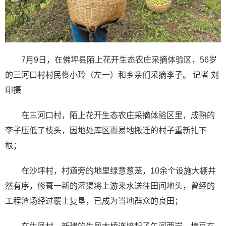
7月9日，在佛坪县陌上花开生态农庄采摘体验区，56岁
的三河口村村民佟小玲（左一）和乡亲们采摘李子。 记者 刘
印摄
在三河口村，陌上花开生态农庄采摘体验区里，成熟的
李子压低了枝头，因地处库区而易地搬迁的村子重新扎下
根；
在沙坪村，村道旁的地里绿意葱茏，10余个设施大棚井
然有序，修葺一新的灌渠将上游来水送往田间地头，曾经的
工程渣场经过覆土复垦，已成为当地群众的良田；