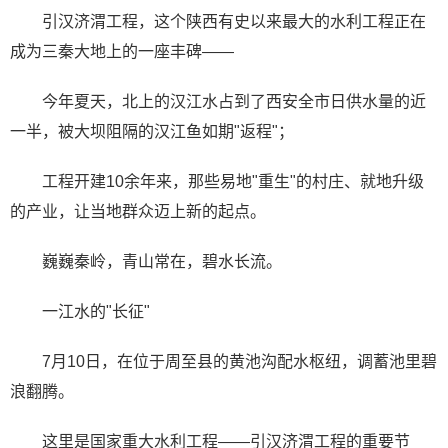
引汉济渭工程，这个陕西有史以来最大的水利工程正在
成为三秦大地上的一座丰碑——
今年夏天，北上的汉江水占到了西安全市日供水量的近
一半，被大坝阻隔的汉江鱼如期"返程"；
工程开建10余年来，那些易地"重生"的村庄、就地升级
的产业，让当地群众迈上新的起点。
巍巍秦岭，青山常在，碧水长流。
一江水的"长征"
7月10日，在位于周至县的黄池沟配水枢纽，调蓄池里碧
浪翻腾。
这里是国家重大水利工程——引汉济渭工程的重要节