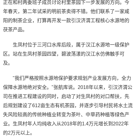
正在和村两委班子成员讨论村里茶园下一步发展的方向。今
年春天，第二年试采的明前茶卖得不错。他们联系了一家咸
阳的制茶企业，打算再开发一款引汉济渭工程核心水源地的
茯茶产品。
生凤村位于三河口水库后段，属于汉江水源地一级保护
区。站在生凤村茶园四望，碧波荡漾的汉江水仿佛触手可
及。
"我们严格按照水源地保护要求规划产业发展方向，全力
保障水源地绝对安全。"张航库说。2018年以来，引汉济渭公
司在推进工程建设的同时，启动了对生凤村的对口帮扶，先
后规划建设了612亩生态有机茶园，并逐步引导村民将水土流
失风险较高的传统种植业转变为茶叶、中草药种植等绿色产
业。生凤村年人均纯收入从2018年的1.4万元增长到2022年
的2万元以上。