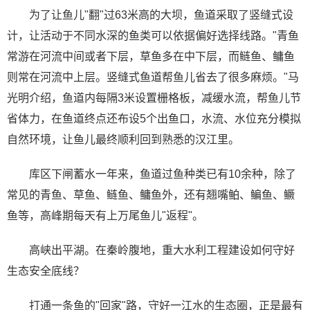
为了让鱼儿"翻"过63米高的大坝，鱼道采取了竖缝式设
计，让活动于不同水深的鱼类可以依据偏好选择线路。"青鱼
常游在河流中间或者下层，草鱼多在中下层，而鲢鱼、鳙鱼
则常在河流中上层。竖缝式鱼道帮鱼儿省去了很多麻烦。"马
光明介绍，鱼道内每隔3米设置栅格板，减缓水流，帮鱼儿节
省体力，在鱼道终点还布设5个出鱼口，水流、水位充分模拟
自然环境，让鱼儿最终顺利回到熟悉的汉江里。
库区下闸蓄水一年来，鱼道过鱼种类已有10余种，除了
常见的青鱼、草鱼、鲢鱼、鳙鱼外，还有翘嘴鲌、鳊鱼、鳜
鱼等，高峰期每天有上万尾鱼儿"返程"。
高峡出平湖。在秦岭腹地，重大水利工程建设如何守好
生态安全底线？
打通一条鱼的"回家"路，守好一江水的生态圈，正是最有