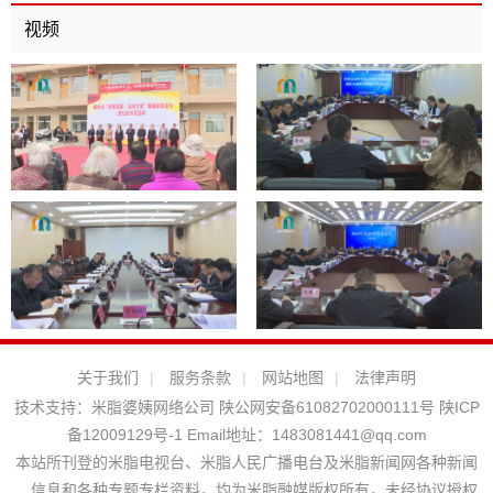
视频
关于我们
|
服务条款
|
网站地图
|
法律声明
技术支持：
米脂婆姨网络公司
陕公网安备61082702000111号
陕ICP
备12009129号-1
Email地址：
1483081441@qq.com
本站所刊登的米脂电视台、米脂人民广播电台及米脂新闻网各种新闻
﹑信息和各种专题专栏资料，均为米脂融媒版权所有，未经协议授权