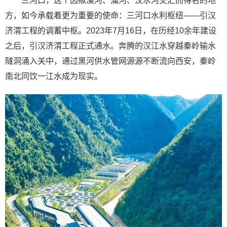
三河口，这个因椒溪河、蒲河、汶水河交汇而得名的地
方，如今承载着更为重要的使命：三河口水利枢纽——引汉
济渭工程的调蓄中枢。2023年7月16日，在历经10余年建设
之后，引汉济渭工程正式通水。奔腾的汉江水穿越秦岭输水
隧洞涌入关中，通过黑河供水管网源源不断流向西安，秦岭
南北同饮一江水成为现实。