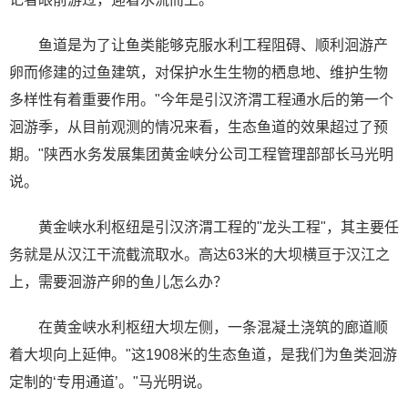
鱼道是为了让鱼类能够克服水利工程阻碍、顺利洄游产
卵而修建的过鱼建筑，对保护水生生物的栖息地、维护生物
多样性有着重要作用。"今年是引汉济渭工程通水后的第一个
洄游季，从目前观测的情况来看，生态鱼道的效果超过了预
期。"陕西水务发展集团黄金峡分公司工程管理部部长马光明
说。
黄金峡水利枢纽是引汉济渭工程的"龙头工程"，其主要任
务就是从汉江干流截流取水。高达63米的大坝横亘于汉江之
上，需要洄游产卵的鱼儿怎么办？
在黄金峡水利枢纽大坝左侧，一条混凝土浇筑的廊道顺
着大坝向上延伸。"这1908米的生态鱼道，是我们为鱼类洄游
定制的‘专用通道’。"马光明说。