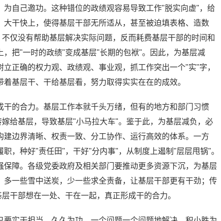
为自己邀功。这种错位的政绩观容易导致工作"脱实向虚"，给
、大干快上，使得基层干部无所适从，甚至被迫填表格、造数
，不仅没有帮助基层解决实际问题，反而耗费基层干部的时间和
，把"一时的政绩"变成基层"长期的包袱"。因此，为基层减
立正确的权力观、政绩观、事业观，抓工作突出一个"实"字，
带着基层干、干给基层看，努力取得实实在在的成效。
成干的合力。基层工作本就千头万绪，但有的地方和部门习惯
转嫁给基层，导致基层"小马拉大车"。鉴于此，为基层减负，必
构建边界清晰、权责一致、分工协作、运行高效的体系。一方
，种好"责任田"，干好"分内事"，从制度上遏制"层层甩锅"。
强保障。各级党委政府及相关部门要推动更多资源下沉，为基层
，多一些雪中送炭，少一些求全责备，让基层干部更有干劲；传
基层干部想在一处、干在一起，真正形成干的合力。
只要实干担当、久久为功，一个问题一个问题地解决，积小胜为