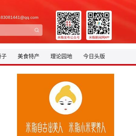
3081441@qq.com
骄子
美食特产
理论园地
今日头版