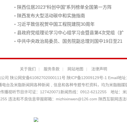
•
陕西位居2023“科创中国”系列榜单全国第一方阵
•
陕西发布大型活动碳中和实施指南
•
习近平致信祝贺中国工程院建院30周年
•
县政府党组理论学习中心组学习会暨县第4次党组（扩
大）会议召开
•
中共中央政治局委员、国务院副总理刘国中19日至21
日到陕西调研
关于我们
|
服务条款
|
网站地图
|
法律声明
络公司
陕公网安备61082702000111号
陕ICP备12009129号-1
Email地址
播电台及米脂新闻网各种新闻﹑信息和各种专题专栏资料，均为米脂融媒
播视听节目许可证：127420071新闻热线：0912-6212255 地址：米脂
5 违法和不良信息举报邮箱：mizhixinwen@126.com 陕西互联网违法