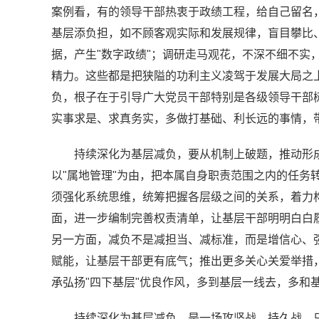
案例看，有的领导干部热衷于政绩工程，给自己留名，
基层添负担，如不顾客观实际和发展规律，盲目攀比
据，产生"数字政绩"；调研走马观花，不深不细不实
精力。这些都是把狭隘的功利主义凌驾于发展大局之上
负，根子在于引导广大党员干部特别是各级领导干部树
实事求是、求真务实，多做打基础、利长远的事情，
持续深化为基层减负，要从机制上破题，推动形
以"属地管理"为由，把本属自身职责范围之内的任务
须强化系统思维，统筹把握各层级之间的关系，着力
面，进一步编制完善权责清单，让基层干部明明白白履职
另一方面，减负不是减担当、减标准，而是增信心、
赋能，让基层干部更有底气；推出更多关心关爱举措
承弘扬"四下基层"优良作风，多到基层一线去，多和
持续深化为基层减负，是一场攻坚战、持久战。