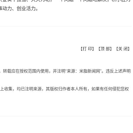
事动力、创业活力。
【
打 印
】【
顶 部
】【
关 闭
】
有。转载应在授权范围内使用，并注明“来源：米脂新闻网”。违反上述声明
网上收集，均已注明来源，其版权归作者本人所有，如果有任何侵犯您权