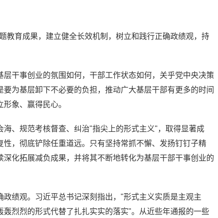
主题教育成果，建立健全长效机制，树立和践行正确政绩观，持
基层干事创业的氛围如何，干部工作状态如何，关乎党中央决策
是要为基层卸下不必要的负担，推动广大基层干部有更多的时间
立形象、赢得民心。
海、规范考核督查、纠治"指尖上的形式主义"，取得显著成
复性，彻底铲除任重道远。只有坚持常抓不懈、发扬钉钉子精
续深化拓展减负成果，并将其不断地转化为基层干部干事创业的
确政绩观。习近平总书记深刻指出，"形式主义实质是主观主
轰轰烈烈的形式代替了扎扎实实的落实"。从近些年通报的一些