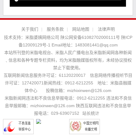
关于我们
|
服务条款
|
网站地图
|
法律声明
技术支持：
米脂婆姨网络公司
陕公网安备61082702000111号
陕ICP
备12009129号-1
Email地址：
1483081441@qq.com
本站所刊登的米脂电视台、米脂人民广播电台及米脂新闻网各种新闻
﹑信息和各种专题专栏资料，均为米脂融媒版权所有，未经协议授权
禁止下载使用。
互联网新闻信息服务许可证：61120220017 信息网络传播视听节目
许可证：127420071新闻热线：0912-6212255 地址：米脂县融媒
体中心 投稿信箱：mizhixinwen@126.com
米脂新闻网违法和不良信息举报电话：0912-6212255 违法和不良信
息举报邮箱：mizhixinwen@126.com 陕西互联网违法和不良信息举
报电话：029-63907152
站长统计