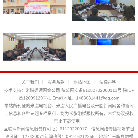
关于我们
|
服务条款
|
网站地图
|
法律声明
技术支持：
米脂婆姨网络公司
陕公网安备61082702000111号
陕ICP
备12009129号-1
Email地址：
1483081441@qq.com
本站所刊登的米脂电视台、米脂人民广播电台及米脂新闻网各种新闻
﹑信息和各种专题专栏资料，均为米脂融媒版权所有，未经协议授权
禁止下载使用。
互联网新闻信息服务许可证：61120220017 信息网络传播视听节目
许可证：127420071新闻热线：0912-6212255 地址：米脂县融媒