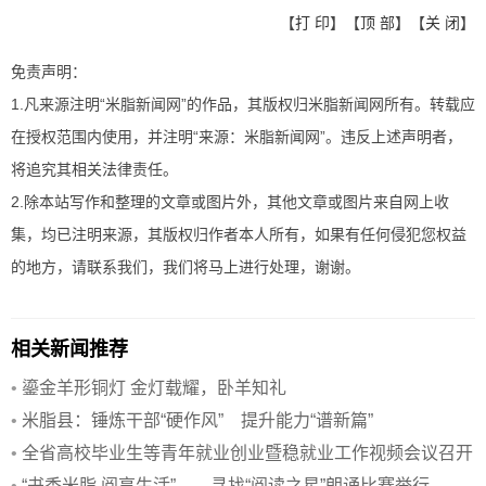
【
打 印
】【
顶 部
】【
关 闭
】
免责声明：
1.凡来源注明“米脂新闻网”的作品，其版权归米脂新闻网所有。转载应
在授权范围内使用，并注明“来源：米脂新闻网”。违反上述声明者，
将追究其相关法律责任。
2.除本站写作和整理的文章或图片外，其他文章或图片来自网上收
集，均已注明来源，其版权归作者本人所有，如果有任何侵犯您权益
的地方，请联系我们，我们将马上进行处理，谢谢。
相关新闻推荐
•
鎏金羊形铜灯 金灯载耀，卧羊知礼
•
米脂县：锤炼干部“硬作风” 提升能力“谱新篇”
•
全省高校毕业生等青年就业创业暨稳就业工作视频会议召开
•
“书香米脂 阅享生活”——寻找“阅读之星”朗诵比赛举行