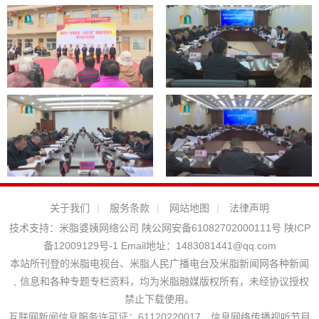
关于我们
|
服务条款
|
网站地图
|
法律声明
技术支持：
米脂婆姨网络公司
陕公网安备61082702000111号
陕ICP
备12009129号-1
Email地址：
1483081441@qq.com
本站所刊登的米脂电视台、米脂人民广播电台及米脂新闻网各种新闻
﹑信息和各种专题专栏资料，均为米脂融媒版权所有，未经协议授权
禁止下载使用。
互联网新闻信息服务许可证：61120220017 信息网络传播视听节目