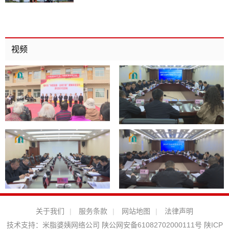
视频
关于我们
|
服务条款
|
网站地图
|
法律声明
技术支持：
米脂婆姨网络公司
陕公网安备61082702000111号
陕ICP