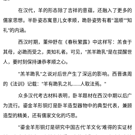
在汉代，羊的形态除了吉祥的意蕴，还融入了更多的
儒家思想。半卧姿态寓意儿女孝顺，跪卧姿势有着"温顺""知
礼"的内涵。
西汉时期，董仲舒在《春秋繁露》中这样写：羔食于
其母，必跪而受之，类知礼者。可见，"羔羊跪乳"是在提醒世
人，要时刻保持谦恭孝顺之心。
"羔羊跪乳"之说对后世产生了深远的影响。西晋谯周
的《法训》记载："羊有跪乳之礼……人取法焉。"
众多汉代考古材料表明，卧羊题材在西汉中期以后广
为流行。鎏金羊形铜灯是卧羊造型器物中的典型代表，兼顾
造型的精美，还有儒家文化的巧思。
"鎏金羊形铜灯是研究中国古代‘羊文化’难得的实证材