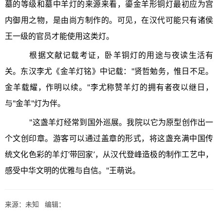
墓的等级和墓中羊灯的来源来看，鎏金羊形铜灯最初应为宫
内御用之物，是由尚方制作的。可见，在汉代可能只有诸侯
王一级的官员才能使用这类灯。
根据文献记载考证，卧羊铜灯的用途与夜读生活有
关。东汉李尤《金羊灯铭》中记载："贤哲勉务，惟日不足。
金羊载耀，作明以续。"李尤称赞羊灯的拥有者夜以继日，
与"金羊"灯为伴。
"这盏羊灯经常到国外巡展。我院以它为原型创作出一
个文创印章。游客可以通过盖章的形式，将这盏充满中国传
统文化色彩的羊灯‘带回家’，从汉代登峰造极的制作工艺中，
感受中华文明的优雅与自信。"王萌说。
来源：未知 编辑：