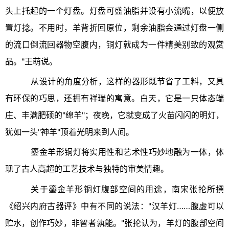
头上托起的一个灯盘。灯盘可盛油脂并设有小流嘴，以便放
置灯捻。不用时，羊背折回原位，剩余油脂会通过灯盘一侧
的流口倒流回器物空腹内，铜灯就成为一件精美别致的观赏
品。"王萌说。
从设计的角度分析，这样的器形既节省了工料，又具
有环保的巧思，还拥有祥瑞的寓意。白天，它是一只体态端
庄、丰满肥硕的"绵羊"；夜晚，它就变成了火苗闪闪的明灯，
犹如一头"神羊"顶着光明来到人间。
鎏金羊形铜灯将实用性和艺术性巧妙地融为一体，体
现了古人高超的工艺技术与独特的审美情趣。
关于鎏金羊形铜灯腹部空间的用途，南宋张抡所撰
《绍兴内府古器评》中有不同的说法："汉羊灯……腹虚可以
贮水，创作巧妙，非智者孰能。"张抡认为，羊灯的腹部空间