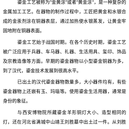
鎏金工艺被称为"金黄涂"或者"黄金涂"，是一种复杂的
金属加工工艺。在器物的制作过程中，工匠把黄金和水银合
成的金汞剂涂在铜器表层，通过加热使水银蒸发，让黄金牢
固地附在铜器表面。
鎏金工艺始于战国时期。在各个历史时期，鎏金工艺
被广泛应用于兵器、车马器、礼器、生活用具、玺印、饰品
及宗教造像等方面。早期的鎏金器物以小型鎏金铜器为多，
到了汉代，鎏金技术发展到很高水平。
已出土的汉代鎏金器物数量多，大小器件均有，有些
鎏金器物上还嵌有玉、玛瑙等。使用鎏金生活用器，通常是
身份的象征。
与西安博物院所藏鎏金羊形铜灯大小、造型相同的
灯，还在河北省满城中山靖王刘胜墓中出土过一件。从刘胜