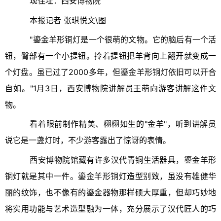
现住址：西安博物院
本报记者 张琪悦文\图
"鎏金羊形铜灯是一个很萌的文物。它的脑后有一个活
钮，臀部有一个小提钮。拎着提钮把羊背向上翻开就变成一
个灯盘。虽已过了2000多年，但鎏金羊形铜灯依旧可以开合
自如。"1月3日，西安博物院讲解员王萌向游客讲解这件文
物。
看着眼前制作精美、栩栩如生的"金羊"，听到讲解员
说它是一盏灯时，不少游客露出了惊讶的表情。
西安博物院馆藏有许多汉代青铜生活器具，鎏金羊形
铜灯就是其中一件。鎏金羊形铜灯造型别致，虽没有雄健华
丽的纹饰，也不像有的鎏金器物那样硕大厚重，但却巧妙地
将实用功能与艺术造型融为一体，充分展示了汉代匠人的巧