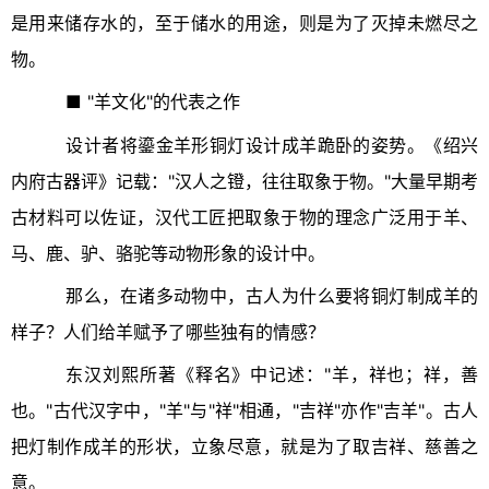
是用来储存水的，至于储水的用途，则是为了灭掉未燃尽之
物。
■ "羊文化"的代表之作
设计者将鎏金羊形铜灯设计成羊跪卧的姿势。《绍兴
内府古器评》记载："汉人之镫，往往取象于物。"大量早期考
古材料可以佐证，汉代工匠把取象于物的理念广泛用于羊、
马、鹿、驴、骆驼等动物形象的设计中。
那么，在诸多动物中，古人为什么要将铜灯制成羊的
样子？人们给羊赋予了哪些独有的情感？
东汉刘熙所著《释名》中记述："羊，祥也；祥，善
也。"古代汉字中，"羊"与"祥"相通，"吉祥"亦作"吉羊"。古人
把灯制作成羊的形状，立象尽意，就是为了取吉祥、慈善之
意。