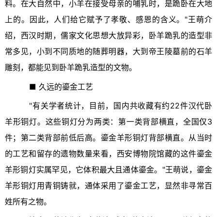
料。在大自然中，小羊在接受母亲的哺乳时，是跪卧在大地
上的。因此，人们给它赋予了孝敬、感恩的含义。"王萌介
绍，西汉时期，儒家文化思想大放异彩，卧羊跪乳的造型非
常多见，小到不同质地的随葬明器，大到帝王陵墓前的石羊
雕刻，都能见到卧羊跪乳造型的文物。
■ 久远的鎏金工艺
"有关学者统计，目前，国内共收藏有约22件汉代卧
羊形铜灯。这些铜灯分为两类：第一类背部横直，全国仅3
件；第二类背部前低后高。鎏金羊形铜灯背部横直。从当时
的工艺和留存的遗物数量来看，西安博物院馆藏的这件鎏金
羊形铜灯实属罕见，它体积最大且通体鎏金。"王萌说，鎏金
羊形铜灯用青铜铸就，通体采用了鎏金工艺，显然非寻常百
姓所有之物。