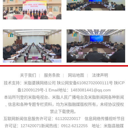
关于我们
|
服务条款
|
网站地图
|
法律声明
技术支持：
米脂婆姨网络公司
陕公网安备61082702000111号
陕ICP
备12009129号-1
Email地址：
1483081441@qq.com
本站所刊登的米脂电视台、米脂人民广播电台及米脂新闻网各种新闻
﹑信息和各种专题专栏资料，均为米脂融媒版权所有，未经协议授权
禁止下载使用。
互联网新闻信息服务许可证：61120220017 信息网络传播视听节目
许可证：127420071新闻热线：0912-6212255 地址：米脂县融媒