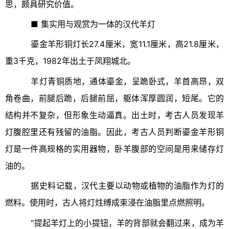
思，颇具研究价值。
■ 集实用与观赏为一体的汉代羊灯
鎏金羊形铜灯长27.4厘米，宽11.1厘米，高21.8厘米，
重3千克，1982年出土于凤翔城北。
羊灯青铜质地，通体鎏金，呈跪卧式，羊首高昂，双
角卷曲，前腿后跪，后腿前屈，躯体浑厚圆润，短尾。它的
结构并不复杂，但形象生动逼真。出土时，考古人员发现羊
灯腹腔里还有残留的油脂。因此，考古人员判断鎏金羊形铜
灯是一件高规格的实用器物，卧羊腹部的空间是用来储存灯
油的。
据史料记载，汉代主要以动物或植物的油脂作为灯的
燃料。使用时，古人将灯炷缚成束浸在油脂里点燃照明。
"提起羊灯上的小提钮，羊的背部就会翻过来，成为羊