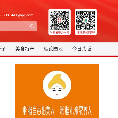
3081441@qq.com
骄子
美食特产
理论园地
今日头版