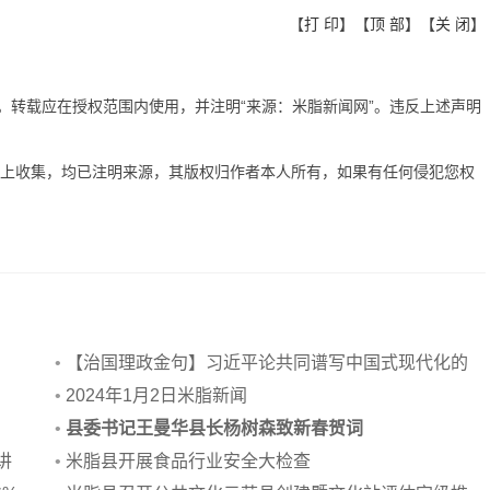
【
打 印
】【
顶 部
】【
关 闭
】
有。转载应在授权范围内使用，并注明“来源：米脂新闻网”。违反上述声明
网上收集，均已注明来源，其版权归作者本人所有，如果有任何侵犯您权
•
【治国理政金句】习近平论共同谱写中国式现代化的
壮美华章
•
2024年1月2日米脂新闻
•
县委书记王曼华县长杨树森致新春贺词
讲
•
米脂县开展食品行业安全大检查