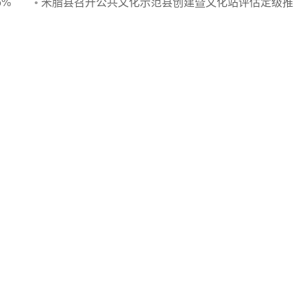
6%
•
米脂县召开公共文化示范县创建暨文化站评估定级推
进会