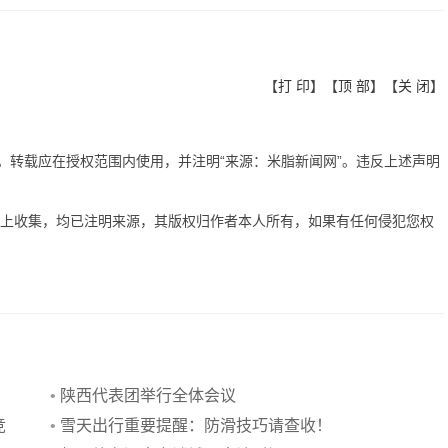
【
打 印
】【
顶 部
】【
关 闭
】
有。转载应在授权范围内使用，并注明“来源：米脂新闻网”。违反上述声明
网上收集，均已注明来源，其版权归作者本人所有，如果有任何侵犯您权
•
陕西代表团举行全体会议
竞
•
雪天出行重要提醒：防滑技巧请查收！