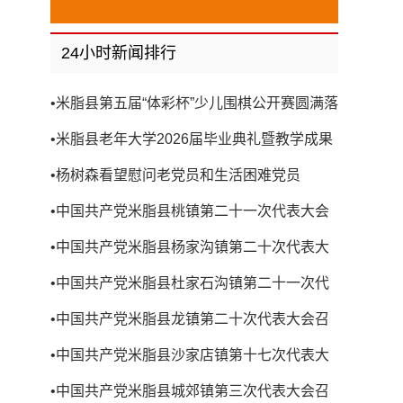
24小时新闻排行
•
米脂县第五届“体彩杯”少儿围棋公开赛圆满落
幕
•
米脂县老年大学2026届毕业典礼暨教学成果
展演圆满举行
•
杨树森看望慰问老党员和生活困难党员
•
中国共产党米脂县桃镇第二十一次代表大会
召开
•
中国共产党米脂县杨家沟镇第二十次代表大
会召开
•
中国共产党米脂县杜家石沟镇第二十一次代
表大会召开
•
中国共产党米脂县龙镇第二十次代表大会召
开
•
中国共产党米脂县沙家店镇第十七次代表大
会召开
•
中国共产党米脂县城郊镇第三次代表大会召