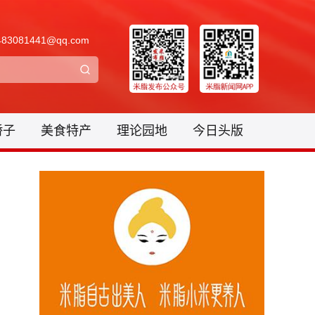
3081441@qq.com
骄子
美食特产
理论园地
今日头版