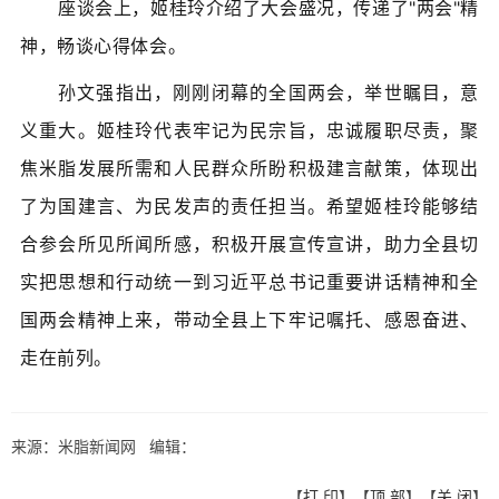
座谈会上，姬桂玲介绍了大会盛况，传递了"两会"精
神，畅谈心得体会。
孙文强指出，刚刚闭幕的全国两会，举世瞩目，意
义重大。姬桂玲代表牢记为民宗旨，忠诚履职尽责，聚
焦米脂发展所需和人民群众所盼积极建言献策，体现出
了为国建言、为民发声的责任担当。希望姬桂玲能够结
合参会所见所闻所感，积极开展宣传宣讲，助力全县切
实把思想和行动统一到习近平总书记重要讲话精神和全
国两会精神上来，带动全县上下牢记嘱托、感恩奋进、
走在前列。
来源：米脂新闻网 编辑：
【
打 印
】【
顶 部
】【
关 闭
】