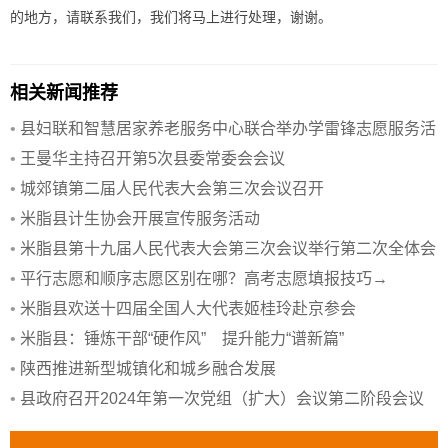
的地方，请联系我们，我们将马上进行处理，谢谢。
相关新闻推荐
•
县妇联和智慧居家养老服务中心联合举办学雷锋志愿服务活
动
•
王曼华主持召开第5次县委常委会会议
•
城郊镇第二届人民代表大会第三次会议召开
•
米脂县计生协会开展宣传服务活动
•
米脂县第十九届人民代表大会第三次会议举行第二次全体会
议
•
平行志愿和顺序志愿区别在哪？高考志愿填报技巧→
•
米脂县欢送十四届全国人大代表姬桂玲赴京参会
•
米脂县：锤炼干部“硬作风” 提升能力“谱新篇”
•
陕西推进新型城镇化和城乡融合发展
•
县政府召开2024年第一次党组（扩大）会议第二阶段会议