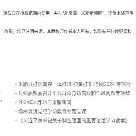
有。转载应在授权范围内使用，并注明“来源：米脂新闻网”。违反上述声明
网上收集，均已注明来源，其版权归作者本人所有，如果有任何侵犯您权
•
米脂县打防管控一体推进“扫黄打非·净网2024”专项行
持
动
•
县纪委监委召开全县群众身边腐败和作风问题专项整
”
治动员部署会
•
2024年4月24日米脂新闻
人
•
杨树森讲党纪学习教育专题党课
•
《习近平总书记关于制造强国的重要论述学习读本》
出版发行