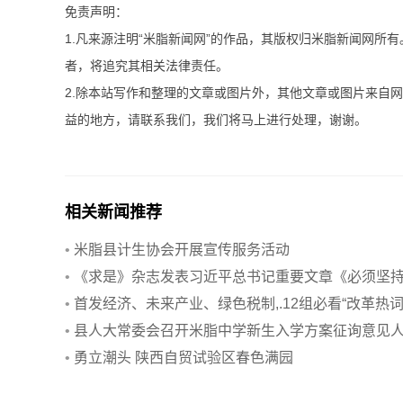
免责声明：
1.凡来源注明“米脂新闻网”的作品，其版权归米脂新闻网所
者，将追究其相关法律责任。
2.除本站写作和整理的文章或图片外，其他文章或图片来自
益的地方，请联系我们，我们将马上进行处理，谢谢。
相关新闻推荐
•
米脂县计生协会开展宣传服务活动
•
《求是》杂志发表习近平总书记重要文章《必须坚
自信自立》
•
首发经济、未来产业、绿色税制,.12组必看“改革热词
•
县人大常委会召开米脂中学新生入学方案征询意见
大代表座谈会
•
勇立潮头 陕西自贸试验区春色满园