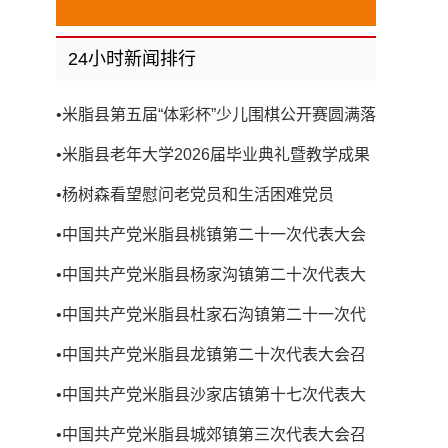
24小时新闻排行
•
米脂县第五届“体彩杯”少儿围棋公开赛圆满落
幕
•
米脂县老年大学2026届毕业典礼暨教学成果
展演圆满举行
•
杨树森看望慰问老党员和生活困难党员
•
中国共产党米脂县桃镇第二十一次代表大会
召开
•
中国共产党米脂县杨家沟镇第二十次代表大
会召开
•
中国共产党米脂县杜家石沟镇第二十一次代
表大会召开
•
中国共产党米脂县龙镇第二十次代表大会召
开
•
中国共产党米脂县沙家店镇第十七次代表大
会召开
•
中国共产党米脂县城郊镇第三次代表大会召