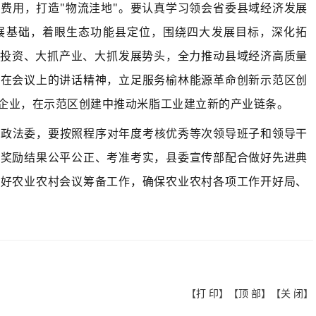
费用，打造"物流洼地
"
。要认真学习领会省委县域经济发展
展基础，着眼生态功能县定位，围绕四大发展目标，深化拓
抓投资、大抓产业、大抓发展势头，全力推动县域经济高质量
刚在会议上的讲话精神，立足服务榆林能源革命创新示范区创
企业，在示范区创建中推动米脂工业建立新的产业链条。
委政法委，要按照程序对年度考核优秀等次领导班子和领导干
和奖励结果公平公正、考准考实，县委宣传部配合做好先进典
做好农业农村会议筹备工作，确保农业农村各项工作开好局、
【
打 印
】【
顶 部
】【
关 闭
】