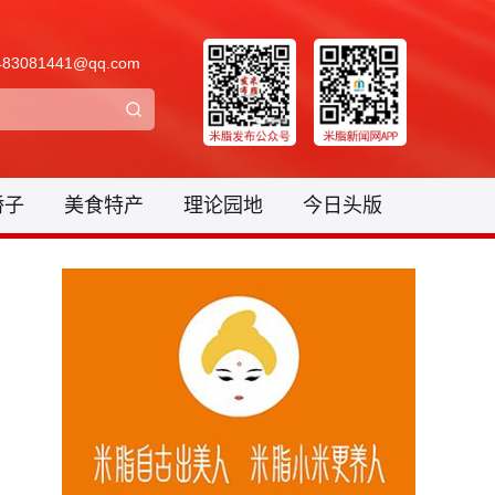
3081441@qq.com
骄子
美食特产
理论园地
今日头版