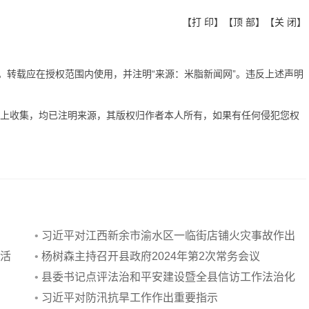
【
打 印
】【
顶 部
】【
关 闭
】
有。转载应在授权范围内使用，并注明“来源：米脂新闻网”。违反上述声明
网上收集，均已注明来源，其版权归作者本人所有，如果有任何侵犯您权
•
习近平对江西新余市渝水区一临街店铺火灾事故作出
日活
重要指示
•
杨树森主持召开县政府2024年第2次常务会议
•
县委书记点评法治和平安建设暨全县信访工作法治化
会议召开
•
习近平对防汛抗旱工作作出重要指示