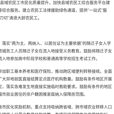
推进县域农民工市民化质量提升，加快县域农民工综合服务平台建
综合服务。建立农民工法律援助绿色通道，提供"一站式"服
刀切"清退大龄农民工。
落实"两为主、两纳入、以居住证为主要依据"的随迁子女入学
进城务工人员随迁子女在流入地接受义务教育。鼓励将随迁子女
流入地参加高中阶段学校和普通高等学校招生考试工作。
参加职工基本养老和医疗保险，推动跨区域便利转移接续。全面
扩大异地就医直接结算定点医疗机构数量。鼓励有条件地区开展
定，落实急难发生地直接实施临时救助要求。鼓励有条件的地区
城市就业居住的非户籍困难家庭纳入保障房范围。
政市民化奖励机制，重点支持吸纳跨省域、跨市域农业转移人口