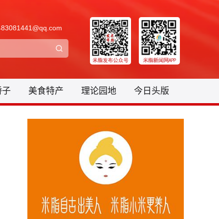
3081441@qq.com
骄子
美食特产
理论园地
今日头版