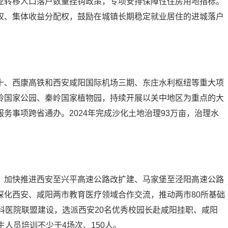
业转移人口落户数量挂钩政策，专项安排保障性住房用地指标。
权、集体收益分配权，鼓励在城镇长期稳定就业居住的进城落户
十、西康高铁和西安咸阳国际机场三期、东庄水利枢纽等重大项
岭国家公园、秦岭国家植物园，持续开展以关中地区为重点的大
务事项跨省通办。2024年完成沙化土地治理93万亩，治理水
。
。加快推进西安至兴平高速公路改扩建、马家堡至泾阳高速公路
深化西安、咸阳两市教育医疗领域合作交流，推动两市80所基础
科医院联盟建设，选派西安20名优秀校园长赴咸阳挂职、咸阳
人员培训不少于4场次、150人。