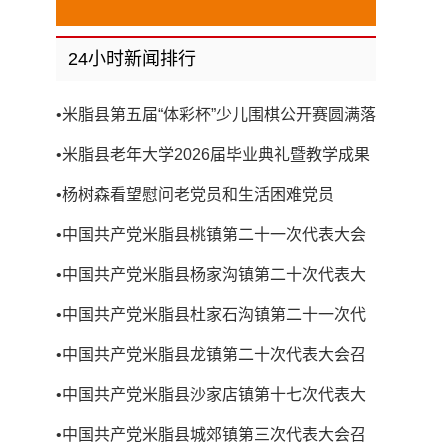
24小时新闻排行
•
米脂县第五届“体彩杯”少儿围棋公开赛圆满落
幕
•
米脂县老年大学2026届毕业典礼暨教学成果
展演圆满举行
•
杨树森看望慰问老党员和生活困难党员
•
中国共产党米脂县桃镇第二十一次代表大会
召开
•
中国共产党米脂县杨家沟镇第二十次代表大
会召开
•
中国共产党米脂县杜家石沟镇第二十一次代
表大会召开
•
中国共产党米脂县龙镇第二十次代表大会召
开
•
中国共产党米脂县沙家店镇第十七次代表大
会召开
•
中国共产党米脂县城郊镇第三次代表大会召