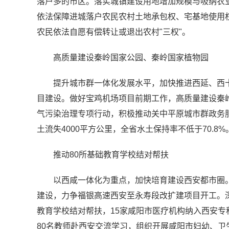
落户多的市区。落实城镇建设用地增加规模与吸纳农
依法保障进城落户农民农村土地承包权、宅基地使用
农民依法自愿有偿转让或退出农村"三权"。
高质量建设秦岭国家公园、秦岭国家植物园
提升城市群一体化发展水平，加快推进西延、西
目建设。做好宝鸡机场项目前期工作，高质量建设秦
气污染治理专项行动，积极推动关中平原城市群政务服
土流失4000平方公里，全省水土保持率不低于70.8%
推动80所基础教育学校结对帮扶
以西咸一体化为重点，加快培育建设西安都市圈
建设，力争福银高速西安至永寿段改扩建项目开工。
教育学校结对帮扶，15家咸阳市医疗机构纳入西安专
80名教师赴西安交流学习，组织开展咸阳市妇幼、卫生