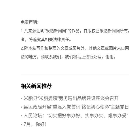
免责声明：
1.凡来源注明“米脂新闻网”的作品，其版权归米脂新闻网所
者，将追究其相关法律责任。
2.除本站写作和整理的文章或图片外，其他文章或图片来自
益的地方，请联系我们，我们将马上进行处理，谢谢。
相关新闻推荐
•
米脂县“米脂婆姨”劳务输出品牌建设座谈会召开
•
县民政局开展“重温入党誓词 铭记初心使命”主题党
动
•
人民论坛：“切实把好事办好、实事办实、难事办妥”
•
7月，你好！