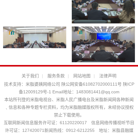
关于我们
|
服务条款
|
网站地图
|
法律声明
技术支持：
米脂婆姨网络公司
陕公网安备61082702000111号
陕ICP
备12009129号-1
Email地址：
1483081441@qq.com
本站所刊登的米脂电视台、米脂人民广播电台及米脂新闻网各种新闻
﹑信息和各种专题专栏资料，均为米脂融媒版权所有，未经协议授权
禁止下载使用。
互联网新闻信息服务许可证：61120220017 信息网络传播视听节目
许可证：127420071新闻热线：0912-6212255 地址：米脂县融媒
体中心 投稿信箱：mizhixinwen@126.com