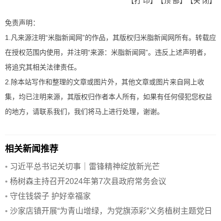
【
打 印
】【
顶 部
】【
关 闭
】
免责声明：
1.凡来源注明“米脂新闻网”的作品，其版权归米脂新闻网所有。转载应
在授权范围内使用，并注明“来源：米脂新闻网”。违反上述声明者，
将追究其相关法律责任。
2.除本站写作和整理的文章或图片外，其他文章或图片来自网上收
集，均已注明来源，其版权归作者本人所有，如果有任何侵犯您权益
的地方，请联系我们，我们将马上进行处理，谢谢。
相关新闻推荐
•
习近平总书记关切事｜雷锋精神绽放新光芒
•
杨树森主持召开2024年第7次县政府常务会议
•
守住钱袋子 护好幸福家
•
沙家店镇开展“为青山增绿，为党旗添彩”义务植树主题党日