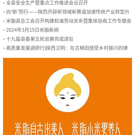
活动
•
全县安全生产暨重点工作推进会议召开
•
向“新”而行——陕西开辟新领域新赛道加速传统产业转型升
级
•
米脂县总工会召开构建和谐劳动关系暨集体协商工作专题会
议
•
2024年3月15日米脂新闻
•
十九届县委第五轮巡察完成进驻
•
高质量发展调研行|陕西汉阴：在古梯田感受乡村振兴的律
动