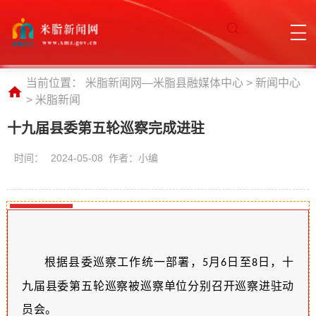
当前位置：
米脂新闻网—米脂县融媒体中心
>
新闻中心
>
米脂新闻
十九届县委第五轮巡察完成进驻
时间：
2024-05-08 作者：小编
根据县委巡察工作统一部署，
月
日至
日，十
5
6
8
九届县委第
五
轮巡察被巡察
单位
分别召开巡察进驻动
员会。