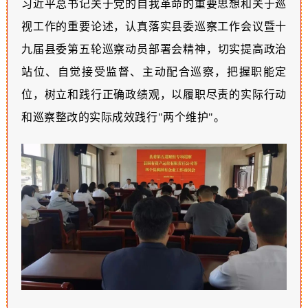
习近平总书记关于党的自我革命的重要思想和关于巡
视工作的重要论述，认真落实
县委
巡察工作会议暨
十
九
届
县委
第
五
轮
巡察
动员部署会精神，切实提高政治
站位、
自觉接受监督、主动配合巡察，
把握职能定
位，树立和践行正确政绩观，以履职尽责的实际行动
和巡察整改的实际成效践行
"两个维护"。