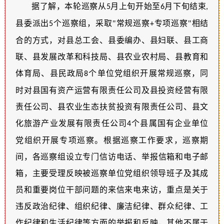
据了解，本轮巡察从
月上旬开始至
月下旬结束
5
6
,
县委派出
个巡察组，采取"常规巡察
专项巡察"相结
5
+
合的方式，对县总工会、县委编办、县妇联、县工商
联、县发展改革和科技局、县农业农村局、县教育和
体育局、县民政局
个单位党组织开展常规巡察，同
8
时对县国有资产运营有限责任公司及县投资经营有限
责任公司、县农业生态扶贫投资有限责任公司、县文
化旅游产业发展有限责任公司
个县属国有企业单位
4
党组织开展专项巡察。根据巡察工作要求，巡察期
间，各巡察组设立专门
信访
电话、
举报
信箱和电子邮
箱，主要受理反映被巡察单位党组织领导班子及其成
员和重要岗位干部问题的来信来电来访，重点是关于
违反政治纪律、组织纪律、廉洁纪律、群众纪律、工
作纪律和生活纪律等方面的举报和反映，其他不属于