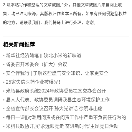
2.除本站写作和整理的文章或图片外，其他文章或图片来自网上收
集，均已注明来源，其版权归作者本人所有，如果有任何侵犯您权益
的地方，请联系我们，我们将马上进行处理，谢谢。
相关新闻推荐
•
新华社经济随笔 || 陕北小米的新味道
•
省委召开常委会（扩大）会议
•
安全伴我行 | 了解这些燃气安全知识，让家更安全
•
25家失信医药企业被曝光！
•
米脂县政府系统2024年政协委员提案交办会召开
•
县人大代表、政协委员调研我县生态环境保护工作
•
全省宣传部长会议召开 孙大光讲话 徐明非出席
•
每日一课||对滥用问责或在问责工作中严重不负责任行为的
处分规定
•
米脂县政协开展“永远跟党走 奋进新时代”主题党日活动