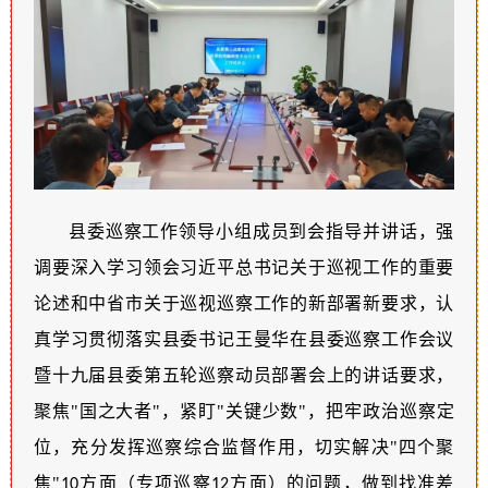
县委巡察工作领导小组成员到会指导并讲话，强
调要深入学习领会习近平总书记关于巡视工作
的
重要
论述和中省市关于巡视巡察工作的新部署新要求，认
真学习贯彻落实
县委书记
王
曼华
在县委巡察工作会议
暨十九届县委第五轮巡察动员
部署
会上的讲话
要求
，
聚焦
"国之大者"
，紧盯
"关键少数"
，
把牢
政治
巡察
定
位
，充分
发挥巡察综合监督作用，切实解决
"四个聚
焦"
方面
（专项巡察
方面
）
的问题，做到找准差
10
12