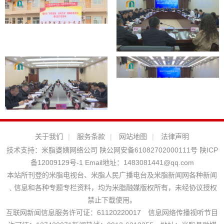
关于我们
|
服务条款
|
网站地图
|
法律声明
技术支持：
米脂婆姨网络公司
陕公网安备61082702000111号
陕ICP
备12009129号-1
Email地址：
1483081441@qq.com
本站所刊登的米脂电视台、米脂人民广播电台及米脂新闻网各种新闻
﹑信息和各种专题专栏资料，均为米脂融媒版权所有，未经协议授权
禁止下载使用。
互联网新闻信息服务许可证：61120220017 信息网络传播视听节目