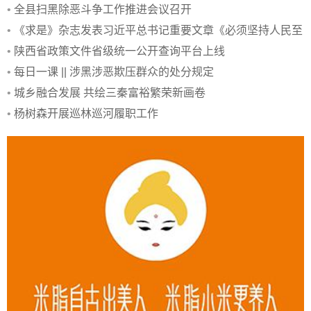
•
全县扫黑除恶斗争工作推进会议召开
•
《求是》杂志发表习近平总书记重要文章《必须坚持人民至
上》
•
陕西省政策文件省级统一公开查询平台上线
•
每日一课 || 涉黑涉恶欺压群众的处分规定
•
城乡融合发展 共绘三秦富裕繁荣新画卷
•
杨树森开展巡林巡河履职工作