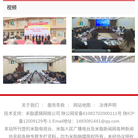
视频
关于我们
|
服务条款
|
网站地图
|
法律声明
技术支持：
米脂婆姨网络公司
陕公网安备61082702000111号
陕ICP
备12009129号-1
Email地址：
1483081441@qq.com
本站所刊登的米脂电视台、米脂人民广播电台及米脂新闻网各种新闻
﹑信息和各种专题专栏资料，均为米脂融媒版权所有，未经协议授权