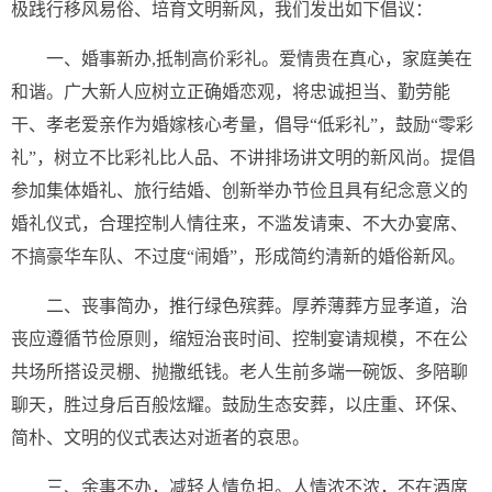
极践行移风易俗、培育文明新风，我们发出如下倡议：
一、婚事新办,抵制高价彩礼。爱情贵在真心，家庭美在
和谐。广大新人应树立正确婚恋观，将忠诚担当、勤劳能
干、孝老爱亲作为婚嫁核心考量，倡导“低彩礼”，鼓励“零彩
礼”，树立不比彩礼比人品、不讲排场讲文明的新风尚。提倡
参加集体婚礼、旅行结婚、创新举办节俭且具有纪念意义的
婚礼仪式，合理控制人情往来，不滥发请柬、不大办宴席、
不搞豪华车队、不过度“闹婚”，形成简约清新的婚俗新风。
二、丧事简办，推行绿色殡葬。厚养薄葬方显孝道，治
丧应遵循节俭原则，缩短治丧时间、控制宴请规模，不在公
共场所搭设灵棚、抛撒纸钱。老人生前多端一碗饭、多陪聊
聊天，胜过身后百般炫耀。鼓励生态安葬，以庄重、环保、
简朴、文明的仪式表达对逝者的哀思。
三、余事不办，减轻人情负担。人情浓不浓，不在酒席