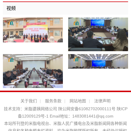
视频
关于我们
|
服务条款
|
网站地图
|
法律声明
技术支持：
米脂婆姨网络公司
陕公网安备61082702000111号
陕ICP
备12009129号-1
Email地址：
1483081441@qq.com
本站所刊登的米脂电视台、米脂人民广播电台及米脂新闻网各种新闻
﹑信息和各种专题专栏资料，均为米脂融媒版权所有，未经协议授权