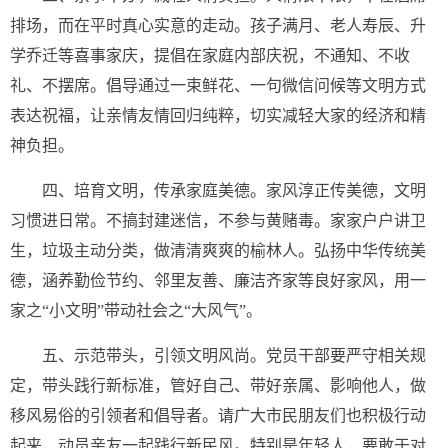
排场，而在平时真心实意的走动。孩子满月、老人寿辰、升
学乔迁等喜事家庆，提倡在家庭内部庆祝，不通知、不收
礼、不摆席。倡导通过一束鲜花、一句微信问候等文明方式
表达祝福，让亲情友情回归纯粹，切实减轻大家的经济和精
神负担。
四、培育文明，传承家庭美德。家风淳正传美德，文明
习惯进日常。不搞封建迷信，不参与黄赌毒。家家户户讲卫
生，垃圾主动分类，做清清爽爽的榆林人。弘扬中华传统美
德，涵养勤俭节约、邻里友善、廉洁齐家等良好家风，用一
家之“小文明”带动社会之“大风气”。
五、示范带头，引领文明风尚。党员干部要严守相关规
定，带头践行新标准，管好自己、带好亲属、影响他人，做
移风易俗的引领者和倡导者。请广大市民朋友们也积极行动
起来，动员亲友一起践行新民风。特别是年轻人，要敢于对