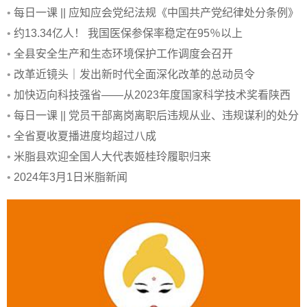
•
每日一课 || 应知应会党纪法规《中国共产党纪律处分条例》
•
约13.34亿人！ 我国医保参保率稳定在95％以上
•
全县安全生产和生态环境保护工作调度会召开
•
改革近镜头｜发出新时代全面深化改革的总动员令
•
加快迈向科技强省——从2023年度国家科学技术奖看陕西
创新亮点
•
每日一课 || 党员干部离岗离职后违规从业、违规谋利的处分
规定
•
全省夏收夏播进度均超过八成
•
米脂县欢迎全国人大代表姬桂玲履职归来
•
2024年3月1日米脂新闻