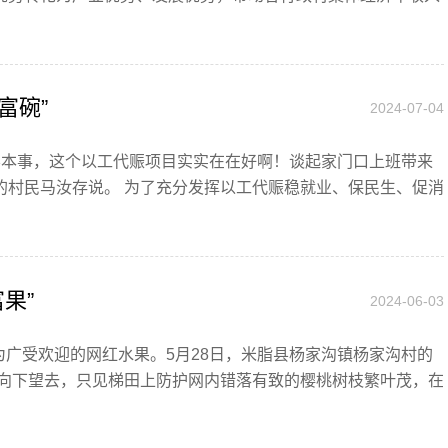
富碗”
2024-07-04
能学本事，这个以工代赈项目实实在在好啊！谈起家门口上班带来
的村民马汝存说。 为了充分发挥以工代赈稳就业、保民生、促消
果”
2024-06-03
为广受欢迎的网红水果。5月28日，米脂县杨家沟镇杨家沟村的
头向下望去，只见梯田上防护网内错落有致的樱桃树枝繁叶茂，在