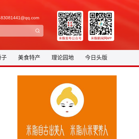
3081441@qq.com
骄子
美食特产
理论园地
今日头版