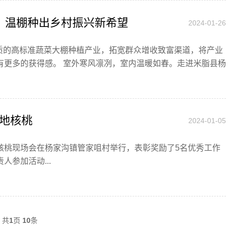
村：温棚种出乡村振兴新希望
2024-01-26
质的高标准蔬菜大棚种植产业，拓宽群众增收致富渠道，将产业
有更多的获得感。 室外寒风凛冽，室内温暖如春。走进米脂县杨
地核桃
2024-01-05
地核桃现场会在杨家沟镇管家咀村举行，表彰奖励了5名优秀工作
参加活动...
共
1
页
10
条