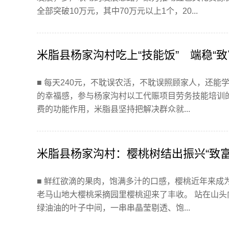
全部突破10万元，其中70万元以上1个，20...
米脂县杨家沟村吃上“技能饭” 端稳“致
■ 每天240元，不耽误农活，不耽误照顾家人，还
的幸福感，参与杨家沟村以工代赈项目劳务技能培训
费的功能作用，米脂县坚持把解决群众就...
米脂县杨家沟村：樱桃树结出振兴“致富
■ 鲜红欲滴的果肉，饱满多汁的口感，樱桃近年来成
老马山地大樱桃采摘园里樱桃迎来了丰收。 站在山
绿油油的叶子中间，一串串晶莹剔透、饱...