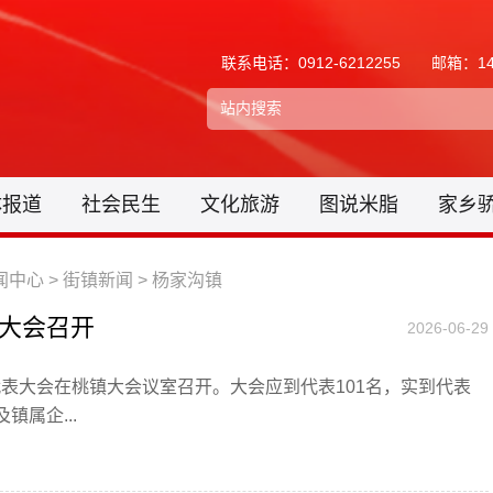
联系电话：0912-6212255
邮箱：148
体报道
社会民生
文化旅游
图说米脂
家乡
闻中心
>
街镇新闻
>
杨家沟镇
大会召开
2026-06-29
代表大会在桃镇大会议室召开。大会应到代表101名，实到代表
属企...