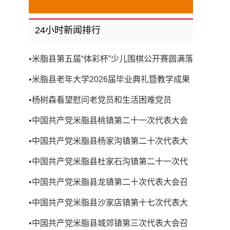
24小时新闻排行
•
米脂县第五届“体彩杯”少儿围棋公开赛圆满落
幕
•
米脂县老年大学2026届毕业典礼暨教学成果
展演圆满举行
•
杨树森看望慰问老党员和生活困难党员
•
中国共产党米脂县桃镇第二十一次代表大会
召开
•
中国共产党米脂县杨家沟镇第二十次代表大
会召开
•
中国共产党米脂县杜家石沟镇第二十一次代
表大会召开
•
中国共产党米脂县龙镇第二十次代表大会召
开
•
中国共产党米脂县沙家店镇第十七次代表大
会召开
•
中国共产党米脂县城郊镇第三次代表大会召