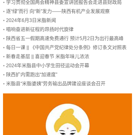
•
学习贯彻全国两会精神县委宣讲团报告会走进县财政局
•
逐“绿”而行 向“新”发力——陕西有机产业发展观察
•
2024年6月3日米脂新闻
•
唱响奋进新征程的昂扬时代旋律
•
陕西省五一假期高速免费通行 预计5月2日为出行最高峰
•
每日一课 || 《中国共产党纪律处分条例》修订条文对照表
•
新春走基层 || 喜迎春节 米脂年味儿浓浓
•
2024年米脂县中小学生田径运动会开幕
•
陕西扩内需跑出“加速度”
•
米脂县“米脂婆姨”劳务输出品牌建设座谈会召开