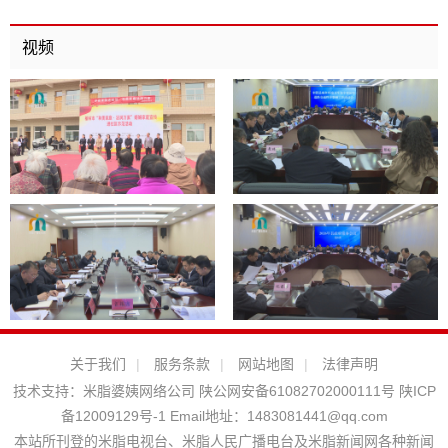
视频
关于我们
|
服务条款
|
网站地图
|
法律声明
技术支持：
米脂婆姨网络公司
陕公网安备61082702000111号
陕ICP
备12009129号-1
Email地址：
1483081441@qq.com
本站所刊登的米脂电视台、米脂人民广播电台及米脂新闻网各种新闻