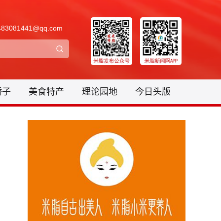
3081441@qq.com
骄子
美食特产
理论园地
今日头版