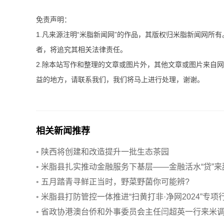
免责声明：
1.凡来源注明“米脂新闻网”的作品，其版权归米脂新闻网所
者，将追究其相关法律责任。
2.除本站写作和整理的文章或图片外，其他文章或图片来自
益的地方，请联系我们，我们将马上进行处理，谢谢。
相关新闻推荐
•
陕西将创建和改造提升一批生态茶园
•
米脂县扎实推动金融服务下基层——金融活水“贷”来
蜜日子
•
五月踏青寻鲜正当时，野菜野菌你可能辨?
•
米脂县打防管控一体推进“扫黄打非·净网2024”专项
动
•
省政协港澳台侨和外事委员会主任闫超英一行来米