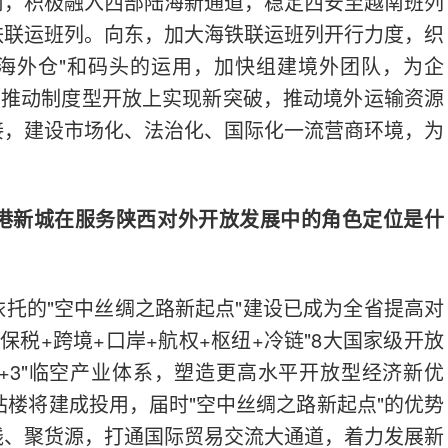
南，积极融入西部陆海新通道，稳定西安至越南班列
铁联运班列。向东，加大海铁联运班列开行力度，织
"海外仓"和码头的运用，加快组建境外团队，为企
在推动制度型开放上实现新突破，推动境外运输资源
接，建设市场化、法治化、国际化一流营商环境，为
港新城在服务陕西对外开放发展中的角色定位是什
托的"空中丝绸之路新起点"建设已成为全省提高对
保税+跨境+口岸+航权+枢纽+冷链"8大国家级开放
3+3"临空产业体系，塑造更高水平开放型经济新优
站楼将建成投用，届时"空中丝绸之路新起点"的优势
线、聚货源，打通国际贸易交流大通道，着力发展新