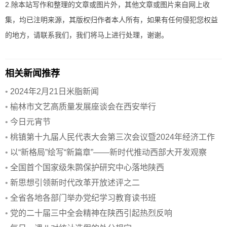
2.除本站写作和整理的文章或图片外，其他文章或图片来自网上收
集，均已注明来源，其版权归作者本人所有，如果有任何侵犯您权益
的地方，请联系我们，我们将马上进行处理，谢谢。
相关新闻推荐
•
2024年2月21日米脂新闻
•
榆林市文艺高质量发展座谈会在西安举行
•
今日元宵节
•
桃镇第十九届人民代表大会第三次会议暨2024年经济工作
会议召开
•
以“新格局”绘写“新篇章”——新时代推动西部大开发观察
•
全国首个国家级朱鹮保护研究中心落地陕西
•
新思想引领新时代改革开放述评之二
•
全省各地各部门举办党纪学习教育读书班
•
党的二十届三中全会精神在陕西引起热烈反响