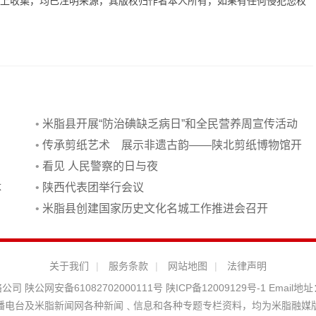
网上收集，均已注明来源，其版权归作者本人所有，如果有任何侵犯您权
•
米脂县开展“防治碘缺乏病日”和全民营养周宣传活动
•
传承剪纸艺术 展示非遗古韵——陕北剪纸博物馆开
馆侧记
•
看见 人民警察的日与夜
体
•
陕西代表团举行会议
•
米脂县创建国家历史文化名城工作推进会召开
关于我们
|
服务条款
|
网站地图
|
法律声明
络公司
陕公网安备61082702000111号
陕ICP备12009129号-1
Email地址
播电台及米脂新闻网各种新闻﹑信息和各种专题专栏资料，均为米脂融媒