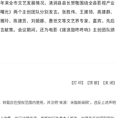
近年来全市文艺发展情况，清涧县县长贺敬围绕全县影视产业
《曙光》两个主创团队分别发言。张胜伟、王建领、高建群、
寇雅玲、陈建贡、刘姬娜、惠世文等文艺界专家、嘉宾，先后
建言献策。会议期间，还为电影《拨浪鼓咚咚响》主创团队颁
【
打 印
】【
顶 部
】【
关 闭
】
有。转载应在授权范围内使用，并注明“来源：米脂新闻网”。违反上述声明