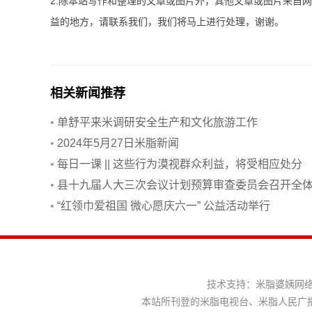
2.除本站写作和整理的文章或图片外，其他文章或图片来自
益的地方，请联系我们，我们将马上进行处理，谢谢。
相关新闻推荐
•
单舒平来米调研安全生产和文化旅游工作
•
2024年5月27日米脂新闻
•
每日一课 || 这些行为漠视群众利益，将受相应处分
•
县十九届人大三次会议计划预算审查委员会召开全
会议
•
“红领巾爱祖国 微心愿庆六一” 公益活动举行
技术支持：
米脂婆姨网
本站所刊登的米脂电视台、米脂人民广