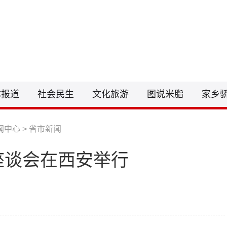
联系电话：0912-6212255
邮箱：148
体报道
社会民生
文化旅游
图说米脂
家乡
闻中心
>
省市新闻
座谈会在西安举行