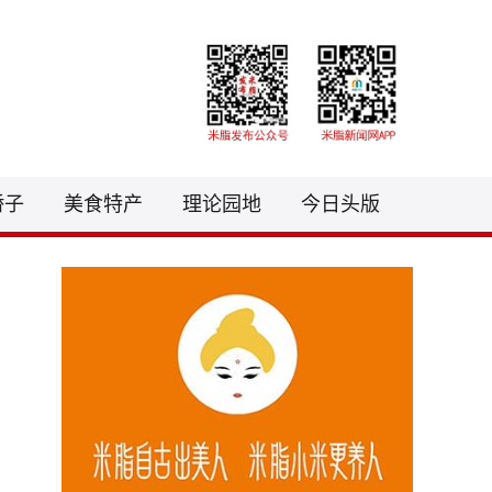
3081441@qq.com
骄子
美食特产
理论园地
今日头版