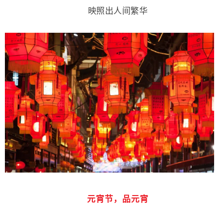
映照出人间繁华
元宵节，品元宵