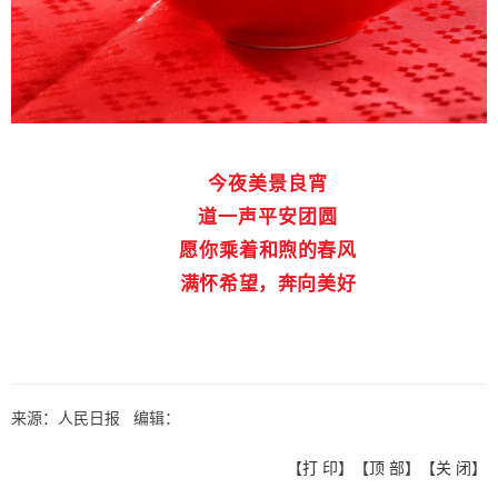
今夜美景良宵
道一声平安团圆
愿你
乘着和煦的春风
满怀希望，奔向美好
来源：人民日报 编辑：
【
打 印
】【
顶 部
】【
关 闭
】