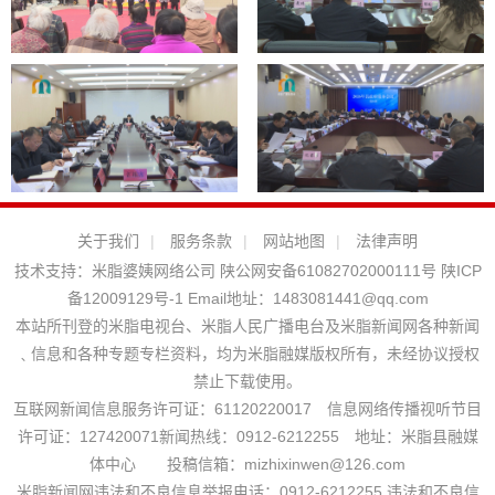
关于我们
|
服务条款
|
网站地图
|
法律声明
技术支持：
米脂婆姨网络公司
陕公网安备61082702000111号
陕ICP
备12009129号-1
Email地址：
1483081441@qq.com
本站所刊登的米脂电视台、米脂人民广播电台及米脂新闻网各种新闻
﹑信息和各种专题专栏资料，均为米脂融媒版权所有，未经协议授权
禁止下载使用。
互联网新闻信息服务许可证：61120220017 信息网络传播视听节目
许可证：127420071新闻热线：0912-6212255 地址：米脂县融媒
体中心 投稿信箱：mizhixinwen@126.com
米脂新闻网违法和不良信息举报电话：0912-6212255 违法和不良信