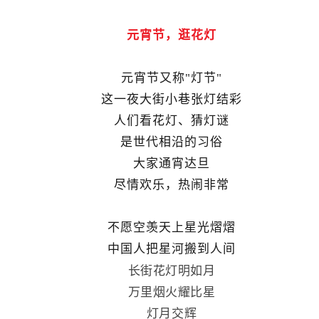
元宵节，逛花灯
元宵节又称"灯节"
这一夜大街小巷张灯结彩
人们看花灯、猜灯谜
是世代相沿的习俗
大家通宵达旦
尽情欢乐，热闹非常
不愿空羡天上星光熠熠
中国人把星河搬到人间
长街花灯明如月
万里烟火耀比星
灯月交辉