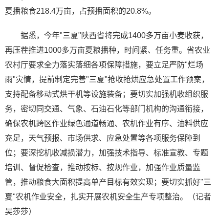
夏播粮食218.4万亩，占预播面积的20.8%。
据悉，今年"三夏"陕西省将完成1400多万亩小麦收获，
再压茬推进1000多万亩夏粮播种，时间紧、任务重。省农业
农村厅要求全力落实落细各项保障措施，要立足严防"烂场
雨"灾情，提前制定完善"三夏"抢收抢烘应急处置工作预案，
支持配备移动式烘干机等设施装备；要切实加强机收组织服
务，密切同交通、气象、石油石化等部门机构的沟通衔接，
确保农机跨区作业绿色通道畅通、农机作业有序、油料供应
充足，天气预报、市场供求、应急处置等各项服务保障到
位；要深挖机收减损潜力，加强技术指导、标准宣教、专题
培训、督促检查，推动按标、按规作业，加强作业质量监
管，推动粮食大面积提高单产目标有效实现；要切实抓好"三
夏"农机作业安全，扎实开展农机安全生产专项整治。（记者
吴莎莎）