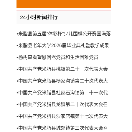
24小时新闻排行
•
米脂县第五届“体彩杯”少儿围棋公开赛圆满落
幕
•
米脂县老年大学2026届毕业典礼暨教学成果
展演圆满举行
•
杨树森看望慰问老党员和生活困难党员
•
中国共产党米脂县桃镇第二十一次代表大会
召开
•
中国共产党米脂县杨家沟镇第二十次代表大
会召开
•
中国共产党米脂县杜家石沟镇第二十一次代
表大会召开
•
中国共产党米脂县龙镇第二十次代表大会召
开
•
中国共产党米脂县沙家店镇第十七次代表大
会召开
•
中国共产党米脂县城郊镇第三次代表大会召