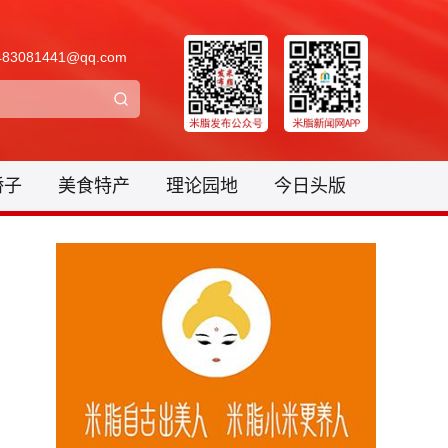
3081441@qq.com
骄子
美食特产
理论园地
今日头版