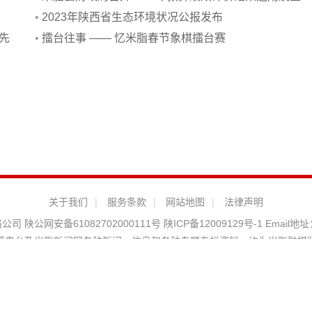
务培训会
•
2023年陕西省生态环境状况公报发布
先
•
擂台往事 —— 忆米脂春节象棋擂台赛
关于我们
|
服务条款
|
网站地图
|
法律声明
络公司
陕公网安备61082702000111号
陕ICP备12009129号-1
Email地址
播电台及米脂新闻网各种新闻﹑信息和各种专题专栏资料，均为米脂融媒
播视听节目许可证：127420071新闻热线：0912-6212255 地址：米脂
5 违法和不良信息举报邮箱：mizhixinwen@126.com 陕西互联网违法