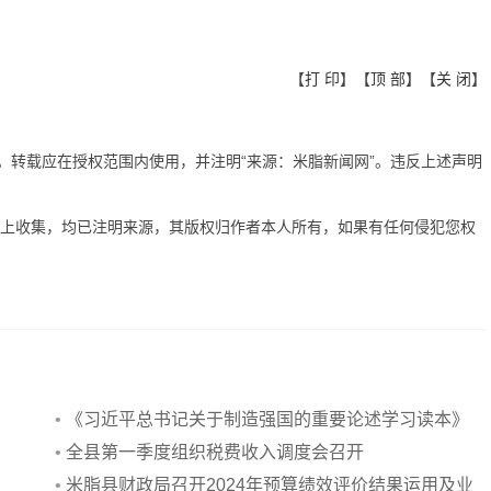
【
打 印
】【
顶 部
】【
关 闭
】
有。转载应在授权范围内使用，并注明“来源：米脂新闻网”。违反上述声明
网上收集，均已注明来源，其版权归作者本人所有，如果有任何侵犯您权
•
《习近平总书记关于制造强国的重要论述学习读本》
出版发行
•
全县第一季度组织税费收入调度会召开
•
米脂县财政局召开2024年预算绩效评价结果运用及业