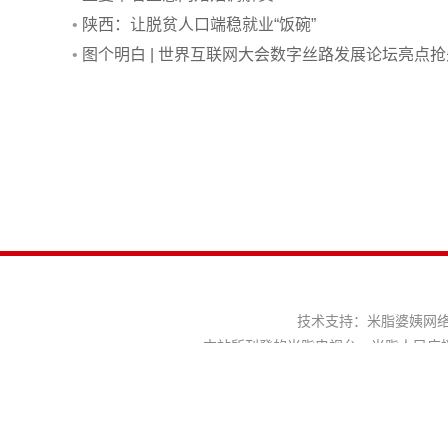
•
陕西：让脱贫人口端稳就业“饭碗”
•
图个明白 | 世界互联网大会数字丝路发展论坛亮点抢
看
技术支持：
米脂婆姨网
本站所刊登的米脂电视台、米脂人民广
互联网新闻信息服务许可证：61120220017 信息网络传
米脂新闻网违法和不良信息举报电话：0912-621225