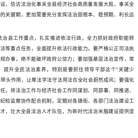
建设、信访法治化事关全县
经济社会高质量发展大局，事关全
展的关键期，更加需要充分发挥法治固根本、稳预期、利长远
法治县工作重点，扎实推进依法行政，全力抓好政府职能转
执法等重点任务，全面提升依法行政能力。要严格公正司法执
依规办事，绝不能破坏政府公信力；要加强基层法治宣传，常
作，提升全民法治素养，特别是要抓住领导干部这个"关键少
示范带头作用，让尊法学法守法用法在全社会蔚然成风；要强化
责任，将法治工作与经济社会工作同谋划、同部署、同推进、
与纪检监察协作配合机制，定期对各镇街、各部门法治建设工
人才，
壮大全县法治人才队伍，为新时代法治米脂建设提供坚