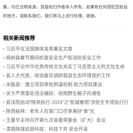
集，均已注明来源，其版权归作者本人所有，如果有任何侵犯您权益
的地方，请联系我们，我们将马上进行处理，谢谢。
相关新闻推荐
•
习近平在法国媒体发表署名文章
•
杨树森春节期间检查安全生产和消防安全工作
•
习近平论中华优秀传统文化充实了马克思主义的文化生命
•
县人大代表、政协委员调研我县生态环境保护工作
•
米脂县：建立项目审批倒逼机制 助力项目建设
•
关于严肃查处违法捕捉、收购野生蝎子的通告
•
县法院启动“陕亮执行·2024”之“驼城春雨”涉民生专项执行行
动
•
陕西榆林：老年人在家门口尽享美好“食”光
•
王曼华主持召开第九次县委常委会（扩大）会议
•
渭南陕煤启辰科技：科技下井 安全开采