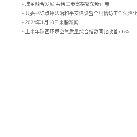
•
城乡融合发展 共绘三秦富裕繁荣新画卷
•
县委书记点评法治和平安建设暨全县信访工作法治
会议召开
•
2024年1月10日米脂新闻
•
上半年陕西环境空气质量综合指数同比改善7.6%