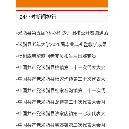
24小时新闻排行
•
米脂县第五届“体彩杯”少儿围棋公开赛圆满落
幕
•
米脂县老年大学2026届毕业典礼暨教学成果
展演圆满举行
•
杨树森看望慰问老党员和生活困难党员
•
中国共产党米脂县桃镇第二十一次代表大会
召开
•
中国共产党米脂县杨家沟镇第二十次代表大
会召开
•
中国共产党米脂县杜家石沟镇第二十一次代
表大会召开
•
中国共产党米脂县龙镇第二十次代表大会召
开
•
中国共产党米脂县沙家店镇第十七次代表大
会召开
•
中国共产党米脂县城郊镇第三次代表大会召