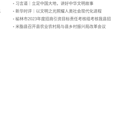
•
习言道｜立足中国大地，讲好中华文明故事
化
•
新华时评｜以文明之光照耀人类社会现代化进程
•
榆林市2023年度招商引资目标责任考核组考核我县招
商引资工作
•
米脂县召开县农业农村局与县乡村振兴局改革会议