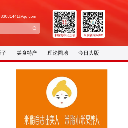
3081441@qq.com
骄子
美食特产
理论园地
今日头版