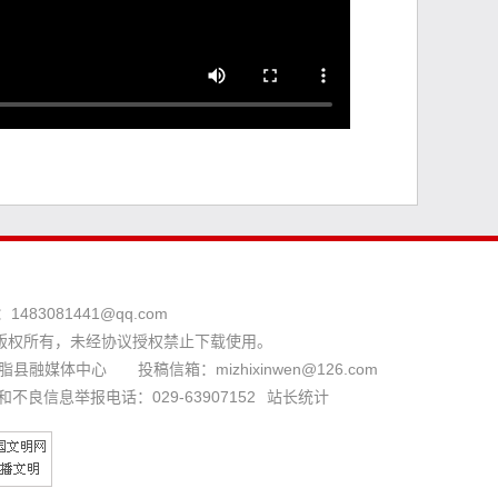
：
1483081441@qq.com
版权所有，未经协议授权禁止下载使用。
县融媒体中心 投稿信箱：mizhixinwen@126.com
和不良信息举报电话：029-63907152
站长统计