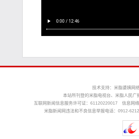
技术支持：
米脂婆姨网
本站所刊登的米脂电视台、米脂人民广
互联网新闻信息服务许可证：61120220017 信息网络传
米脂新闻网违法和不良信息举报电话：0912-621225