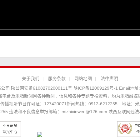
关于我们
|
服务条款
|
网站地图
|
法律声明
络公司
陕公网安备61082702000111号
陕ICP备12009129号-1
Email地址
播电台及米脂新闻网各种新闻﹑信息和各种专题专栏资料，均为米脂融媒
播视听节目许可证：127420071新闻热线：0912-6212255 地址：米脂
5 违法和不良信息举报邮箱：mizhixinwen@126.com 陕西互联网违法