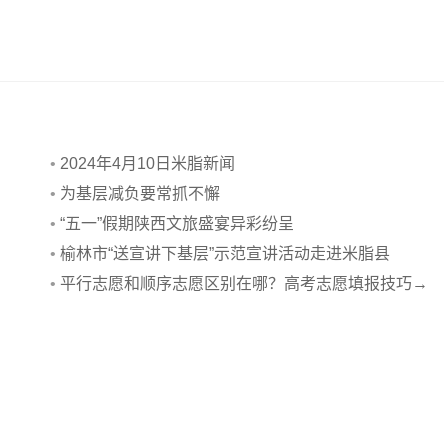
•
2024年4月10日米脂新闻
•
为基层减负要常抓不懈
》
•
“五一”假期陕西文旅盛宴异彩纷呈
•
榆林市“送宣讲下基层”示范宣讲活动走进米脂县
•
平行志愿和顺序志愿区别在哪？高考志愿填报技巧→