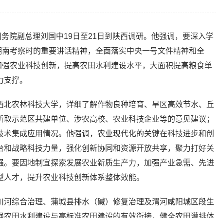
国务院副总理刘国中19日至21日到陕西调研。他强调，要深入学
湖南考察时的重要讲话精神，全面落实中央一号文件精神和全
加强农业科技创新，提高农田水利建设水平，大面积提高粮食单
力支撑。
西北农林科技大学，详细了解作物良种培育、旱区高效节水、丘
听取示范区共建单位、涉农高校、农业科技企业等的意见建议；
技术集成应用情况。他强调，农业现代化的关键在科技进步和创
台和战略科技力量，强化创新协同和资源开放共享，聚力打好关
强。要因地制宜探索发展农业新质生产力，加强产业急需、先进
型人才，提升农业科技创新体系整体效能。
川河综合治理、蒲城县排水（碱）修复治理及渭河咸阳城区段生
强农田水利建设与高标准农田建设的有效衔接，健全农田灌排体