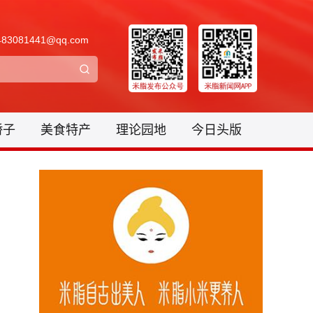
3081441@qq.com
骄子
美食特产
理论园地
今日头版