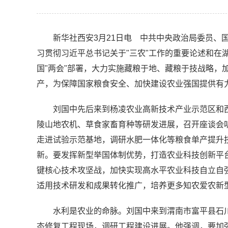
新华社西安3月21日电 中共中央政治局委员、
习贯彻习近平总书记关于"三农"工作的重要论述和在
国"两会"部署，大力实施藏粮于地、藏粮于技战略，
产，为保障国家粮食安全、加快建设农业强国提供有
刘国中先后来到杨凌农业高新技术产业示范区和
陵山地农机、草食家畜育种等研发进展，召开座谈会
走进试验示范基地，调研水肥一体化等粮食单产提升
新。要发挥新型举国体制优势，打造农业科技创新平
键核心技术攻坚战，加快实现高水平农业科技自立自
适用技术研发和成果转化推广，培养更多知农爱农新
水利是农业的命脉。刘国中来到渭南市富平县石
态修复工程现场，调研工程建设进展。他强调，要加