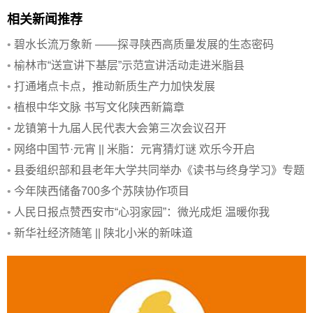
相关新闻推荐
•
碧水长流万象新 ——探寻陕西高质量发展的生态密码
•
榆林市“送宣讲下基层”示范宣讲活动走进米脂县
•
打通堵点卡点，推动新质生产力加快发展
•
植根中华文脉 书写文化陕西新篇章
•
龙镇第十九届人民代表大会第三次会议召开
•
网络中国节·元宵 || 米脂：元宵猜灯谜 欢乐今开启
•
县委组织部和县老年大学共同举办《读书与终身学习》专题
讲座
•
今年陕西储备700多个苏陕协作项目
•
人民日报点赞西安市“心羽家园”：微光成炬 温暖你我
•
新华社经济随笔 || 陕北小米的新味道