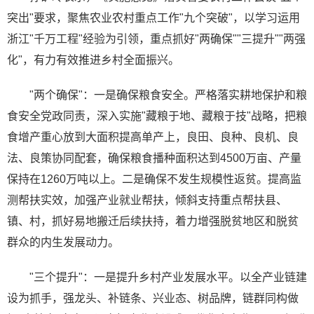
突出"要求，聚焦农业农村重点工作"九个突破"，以学习运用
浙江"千万工程"经验为引领，重点抓好"两确保""三提升""两强
化"，有力有效推进乡村全面振兴。
"两个确保"：一是确保粮食安全。严格落实耕地保护和粮
食安全党政同责，深入实施"藏粮于地、藏粮于技"战略，把粮
食增产重心放到大面积提高单产上，良田、良种、良机、良
法、良策协同配套，确保粮食播种面积达到4500万亩、产量
保持在1260万吨以上。二是确保不发生规模性返贫。提高监
测帮扶实效，加强产业就业帮扶，倾斜支持重点帮扶县、
镇、村，抓好易地搬迁后续扶持，着力增强脱贫地区和脱贫
群众的内生发展动力。
"三个提升"：一是提升乡村产业发展水平。以全产业链建
设为抓手，强龙头、补链条、兴业态、树品牌，链群同构做