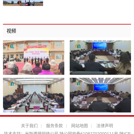
视频
关于我们
|
服务条款
|
网站地图
|
法律声明
技术支持：
米脂婆姨网络公司
陕公网安备61082702000111号
陕ICP