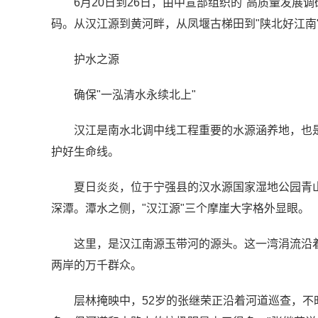
6月20日到26日，由中宣部组织的"高质量发展
码。从汉江源到黄河畔，从凤堰古梯田到"陕北好江南
护水之源
确保"一泓清水永续北上"
汉江是南水北调中线工程重要的水源涵养地，也
护好生命线。
夏日炎炎，位于宁强县的汉水源国家湿地公园青
深潭。潭水之侧，"汉江源"三个摩崖大字格外显眼。
这里，是汉江南源玉带河的源头。这一湾涓流沿
两岸的万千群众。
层林掩映中，52岁的张继荣正沿着河道巡查，不