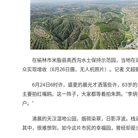
在榆林市米脂县高西沟水土保持示范园，当地在
众实现增收（6月26日摄，无人机照片）。记者 文超
6月24日6时许，盛夏的晨光才洒落些许，63
主要拍红嘴鸥。这一阵子，大家都等着拍朱鹮。"李炳
户。"
清晨的天汉湿地公园，烟荷染翠，日影浮波。栈道
其中，很难想到，如今这片市民的幸福园，曾经却是