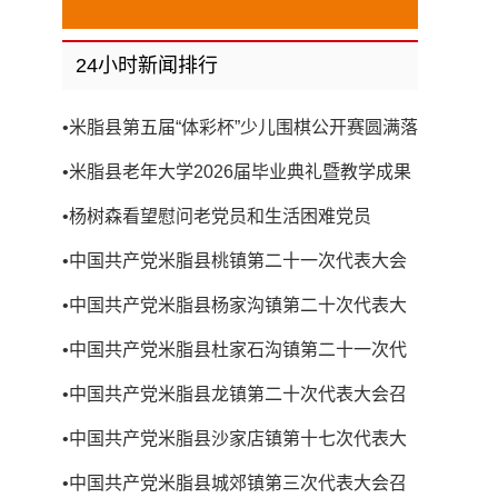
24小时新闻排行
•
米脂县第五届“体彩杯”少儿围棋公开赛圆满落
幕
•
米脂县老年大学2026届毕业典礼暨教学成果
展演圆满举行
•
杨树森看望慰问老党员和生活困难党员
•
中国共产党米脂县桃镇第二十一次代表大会
召开
•
中国共产党米脂县杨家沟镇第二十次代表大
会召开
•
中国共产党米脂县杜家石沟镇第二十一次代
表大会召开
•
中国共产党米脂县龙镇第二十次代表大会召
开
•
中国共产党米脂县沙家店镇第十七次代表大
会召开
•
中国共产党米脂县城郊镇第三次代表大会召