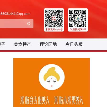
3081441@qq.com
骄子
美食特产
理论园地
今日头版