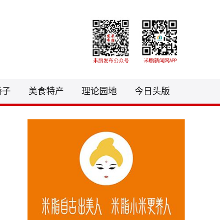
3081441@qq.com
骄子
美食特产
理论园地
今日头版