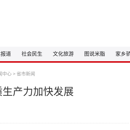
联系电话：0912-6212255
邮箱：148
体报道
社会民生
文化旅游
图说米脂
家乡
闻中心
>
省市新闻
质生产力加快发展