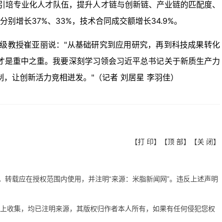
引培专业化人才队伍，提升人才链与创新链、产业链的匹配度、
别增长37%、33%，技术合同成交额增长34.9%。
级教授崔亚丽说："从基础研究到应用研究，再到科技成果转化
才是重中之重。我要深刻学习领会习近平总书记关于新质生产力
制，让创新活力竞相迸发。"（
记者 刘居星 李羽佳
）
【
打 印
】【
顶 部
】【
关 闭
】
有。转载应在授权范围内使用，并注明“来源：米脂新闻网”。违反上述声明
网上收集，均已注明来源，其版权归作者本人所有，如果有任何侵犯您权