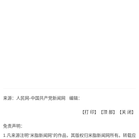
来源：人民网-中国共产党新闻网 编辑：
【
打 印
】【
顶 部
】【
关 闭
】
免责声明：
1.凡来源注明“米脂新闻网”的作品，其版权归米脂新闻网所有。转载应