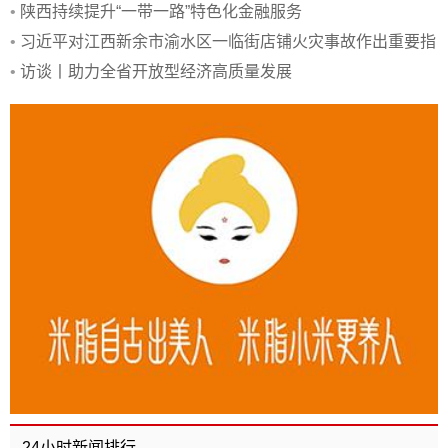
•
陕西持续提升“一带一路”特色化金融服务
•
习近平对江西新余市渝水区一临街店铺火灾事故作出重要指
示
•
访谈丨助力全省开放型经济高质量发展
24小时新闻排行