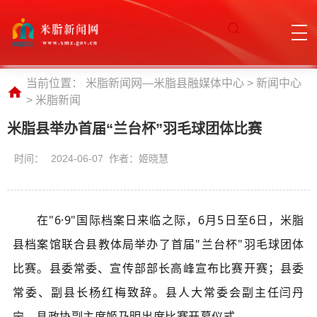
当前位置：
米脂新闻网—米脂县融媒体中心
>
新闻中心
>
米脂新闻
米脂县举办首届“兰台杯”羽毛球团体比赛
时间：
2024-06-07 作者：姬晓慧
在"6·9"国际档案日来临之际，6月5日至6日，米脂
县档案馆联合县教体局举办了首届"兰台杯"羽毛球团体
比赛。县委常委、宣传部
部
长高峰
宣布
比赛开赛
；县委
常委、副县长杨红梅致辞。县人大常委会副主任闫丹
宁，县政协副主席姬乃明出席比赛开幕仪式。