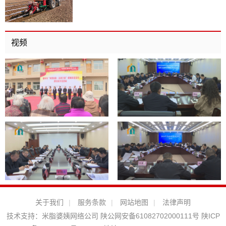
视频
关于我们
|
服务条款
|
网站地图
|
法律声明
技术支持：
米脂婆姨网络公司
陕公网安备61082702000111号
陕ICP