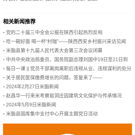
相关新闻推荐
•
党的二十届三中全会公报在陕西引起热烈反响
•
吃一碗好面 喝一杯“村咖”——陕西西安乡村振兴采访见闻
•
米脂县第十九届人民代表大会第三次会议闭幕
•
中共中央政治局委员、国务院副总理刘国中19日至21日到
陕西调研
•
每日一课 || 党员干部离岗离职后违规从业、违规谋利的处分
规定
•
关于居民医保缴费增长的问题，答复来了——
•
2024年2月27日米脂新闻
•
赵昌华一行来米考察窑洞庄园建筑文化保护与传承情况
•
2024年5月9日米脂新闻
•
米脂县国库集中支付中心开展主题党日活动