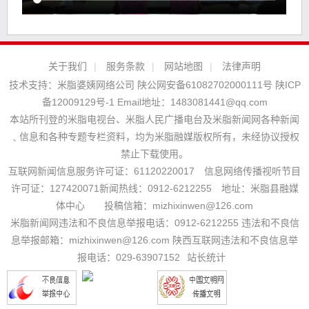
关于我们
|
服务条款
|
网站地图
|
法律声明
技术支持：
米脂婆姨网络公司
陕公网安备61082702000111号
陕ICP
备12009129号-1
Email地址：
1483081441@qq.com
本站所刊登的米脂电视台、米脂人民广播电台及米脂新闻网各种新闻
﹑信息和各种专题专栏资料，均为米脂融媒版权所有，未经协议授权
禁止下载使用。
互联网新闻信息服务许可证：61120220017 信息网络传播视听节目
许可证：127420071新闻热线：0912-6212255 地址：米脂县融媒
体中心 投稿信箱：mizhixinwen@126.com
米脂新闻网违法和不良信息举报电话：0912-6212255 违法和不良信
息举报邮箱：mizhixinwen@126.com 陕西互联网违法和不良信息举
报电话：029-63907152
站长统计