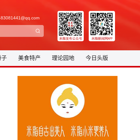
3081441@qq.com
骄子
美食特产
理论园地
今日头版