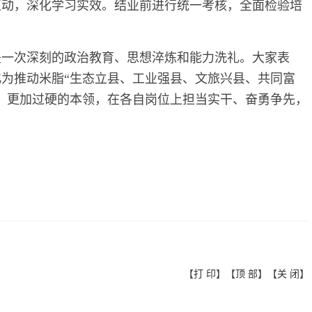
互动，深化学习实效。结业前进行统一考核，全面检验培
是一次深刻的政治教育、思想淬炼和能力洗礼。大家表
为推动米脂“生态立县、工业强县、文旅兴县、共同富
、更加过硬的本领，在各自岗位上担当实干、奋勇争先，
【
打 印
】【
顶 部
】【
关 闭
】