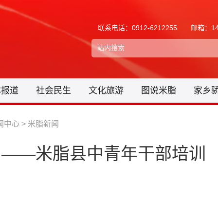
联系电话：0912-6212255
邮箱：148
体报道
社会民生
文化旅游
图说米脂
家乡
闻中心
>
米脂新闻
勇担当——米脂县中青年干部培训