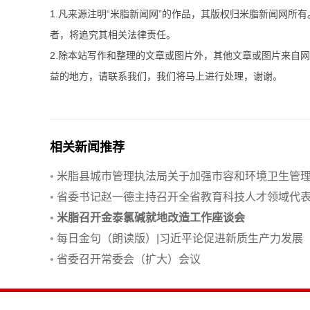
1.凡来源注明“米脂新闻网”的作品，其版权归米脂新闻网所
者，将追究其相关法律责任。
2.除本站写作和整理的文章或图片外，其他文章或图片来自
益的地方，请联系我们，我们将马上进行处理，谢谢。
相关新闻推荐
•
米脂县城市管理执法局关于加强市容和环境卫生管
的告知书
•
省委书记赵一德主持召开全省教育科技人才领域代
座谈会
•
米脂召开金泰氯碱就地改造工作座谈会
•
每日金句（朗读版）|习近平论促进新质生产力发展
•
省委召开常委会（扩大）会议