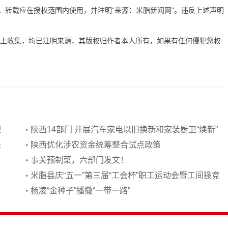
有。转载应在授权范围内使用，并注明“来源：米脂新闻网”。违反上述声明
网上收集，均已注明来源，其版权归作者本人所有，如果有任何侵犯您权
理
•
陕西14部门 开展汽车家电以旧换新和家装厨卫“焕新”
表
•
陕西优化涉农资金统筹整合试点政策
•
事关预制菜，六部门发文！
•
米脂县庆“五一”第三届“工会杯”职工运动会暨工间操竞
赛举行
•
杨凌“金种子”播撒“一带一路”