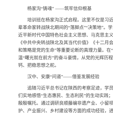
杨家沟“铸魂” ——筑牢信仰根基
培训班在杨家沟正式启程。这里不仅是习
辈革命家转战陕北期间的“落脚点”“决策地”
近平新时代中国特色社会主义思想、马克思主
《中共中央转战陕北及其当代价值》《十二月会
和策略是党的生命”等重要论断的真理力量。在
温“曙光就在前方”的奋斗豪情，从党的光辉历
钙、把稳思想之舵。
汉中、安康“问道”——借鉴发展经验
追随习近平总书记在陕西的考察足迹，学
们实地感悟“生态惠民、生态利民”的生动实践
殷殷嘱托。通过调研良顺藤编非遗产业、小留
护、产业振兴、乡村建设等方面的成功经验，