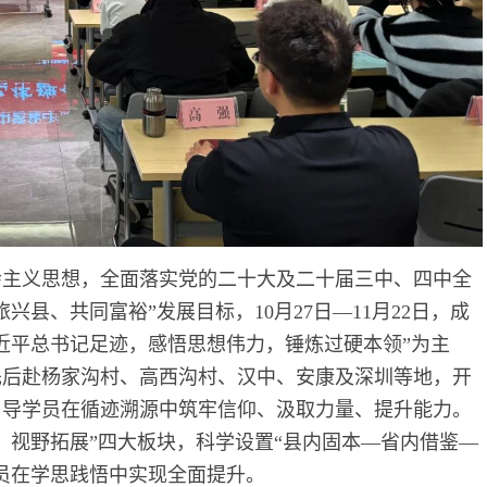
会主义思想，全面落实党的二十大及二十届三中、四中全
县、共同富裕”发展目标，10月27日—11月22日，成
近平总书记足迹，感悟思想伟力，锤炼过硬本领”为主
先后赴杨家沟村、高西沟村、汉中、安康及深圳等地，开
引导学员在循迹溯源中筑牢信仰、汲取力量、提升能力。
、视野拓展”四大板块，科学设置“县内固本—省内借鉴—
学员在学思践悟中实现全面提升。